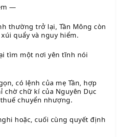
hêm —
nh thường trở lại, Tần Mông còn
 xúi quẩy và nguy hiểm.
ại tìm một nơi yên tĩnh nói
 gọn, có lệnh của mẹ Tần, hợp
ỉ chờ chữ kí của Nguyên Dục
và thuế chuyển nhượng.
ghi hoặc, cuối cùng quyết định