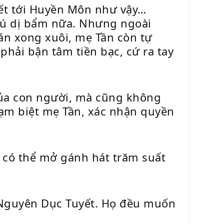
iết tới Huyền Môn như vậy…
phú dị bẩm nữa. Nhưng ngoài
án xong xuôi, mẹ Tần còn tự
hải bận tâm tiền bạc, cứ ra tay
của con người, mà cũng không
 tạm biệt mẹ Tần, xác nhận quyền
 có thể mở gánh hát trăm suất
 ở Nguyên Dục Tuyết. Họ đều muốn