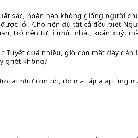
t sắc, hoàn hảo không giống người chút
được lỗi. Cho nên dù tất cả đều biết Nguy
n, trở nên tự ti nhút nhát, xoắn xuýt mã
Tuyết quá nhiều, giờ còn mặt dày dán lấ
ấy ghét không?
 họ lại như con rối, đỏ mặt ấp a ấp úng 