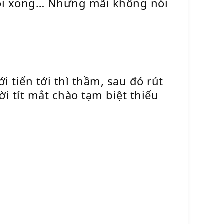
 nói xong… Nhưng mãi không nói
i tiến tới thì thầm, sau đó rút
ời tít mắt chào tạm biệt thiếu