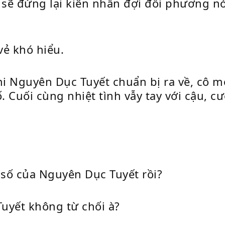
thì sẽ đứng lại kiên nhẫn đợi đối phương
vẻ khó hiểu.
khi Nguyên Dục Tuyết chuẩn bị ra về, cô mớ
. Cuối cùng nhiệt tình vẫy tay với cậu, cư
 số của Nguyên Dục Tuyết rồi?
uyết không từ chối à?