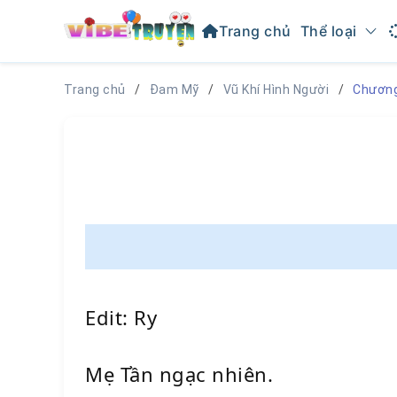
Trang chủ
Thể loại
Trang chủ
Đam Mỹ
Vũ Khí Hình Người
Chương
Edit: Ry
Mẹ Tần ngạc nhiên.