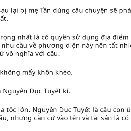
 sau lại bị mẹ Tần dùng câu chuyện sẽ phá
ất.
trọng nhất là có quyền sử dụng địa điểm 
 nhu cầu về phương diện này nên tất nh
hứ vô nghĩa với cậu.
n không mấy khôn khéo.
à Nguyên Dục Tuyết kí.
ia tộc lớn. Nguyên Dục Tuyết là cậu con
u, nhưng căn cứ vào tên và tài sản là c