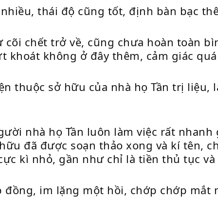
 nhiều, thái độ cũng tốt, định bàn bạc t
cõi chết trở về, cũng chưa hoàn toàn bì
ứt khoát không ở đây thêm, cảm giác quá
n thuộc sở hữu của nhà họ Tần trị liệu, l
gười nhà họ Tần luôn làm việc rất nhanh
ữu đã được soạn thảo xong và kí tên, ch
ả cực kì nhỏ, gần như chỉ là tiền thủ tục 
đồng, im lặng một hồi, chớp chớp mắt n