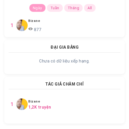
Ngày
Tuần
Tháng
All
Bizane
1
877
ĐẠI GIA BẢNG
Chưa có dữ liệu xếp hạng.
TÁC GIẢ CHĂM CHỈ
Bizane
1
1,2K truyện