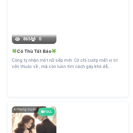
865
0
Có Thù Tất Báo
Công ty nhận một nữ sếp mới. Cô chỉ cướp mất vị trí
vốn thuộc về , mà còn luôn tìm cách gây khó dễ,…
4 tháng trước
FULL