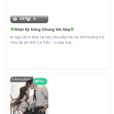
Chương 30
597
0
Nhật Ký Sống Chung Với Sếp
Ai ngờ chỉ vì đưa tài liệu cho sếp mà rơi tình huống trớ
trêu dở dở thế ! Lê Yến – vị sếp trai,…
4 tháng trước
FULL