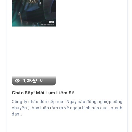
C1
1,2K
0
Chào Sếp! Mời Lụm Liêm Sỉ!
Công ty chào đón sếp mới. Ngày nào đồng nghiệp cũng
chuyện , thảo luận rôm rả về ngoại hình hảo của . mạnh
dạn…