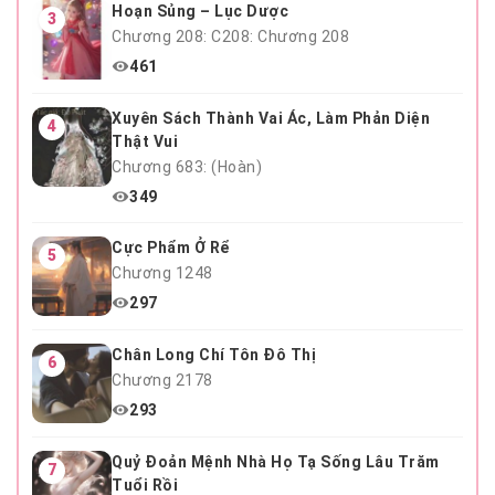
Hoạn Sủng – Lục Dược
3
Chương 208: C208: Chương 208
461
Xuyên Sách Thành Vai Ác, Làm Phản Diện
4
Thật Vui
Chương 683: (Hoàn)
349
Cực Phẩm Ở Rể
5
Chương 1248
297
Chân Long Chí Tôn Đô Thị
6
Chương 2178
293
Quỷ Đoản Mệnh Nhà Họ Tạ Sống Lâu Trăm
7
Tuổi Rồi