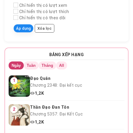
Chỉ hiển thị có lượt xem
Chỉ hiển thị có lượt thích
Chỉ hiển thị có theo dõi
Áp dụng
Xóa lọc
BẢNG XẾP HẠNG
Chương 3
Ngày
Tuần
Tháng
All
Đạo Quân
1
Chương 2348: Đại kết cục
1,2K
Thần Đạo Đan Tôn
2
Chương 5357: Đại Kết Cục
1,2K