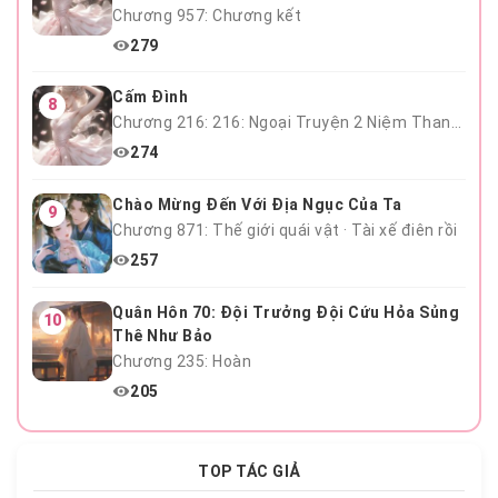
Chương 957: Chương kết
279
Cấm Đình
8
Chương 216: 216: Ngoại Truyện 2 Niệm Thanh Mai Hết
274
Chào Mừng Đến Với Địa Ngục Của Ta
9
Chương 871: Thế giới quái vật · Tài xế điên rồi
257
Quân Hôn 70: Đội Trưởng Đội Cứu Hỏa Sủng
10
Thê Như Bảo
Chương 235: Hoàn
205
TOP TÁC GIẢ