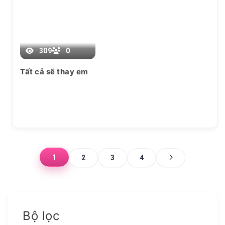
Chương 11
309
0
Tất cả sẽ thay em
1
2
3
4
Bộ lọc