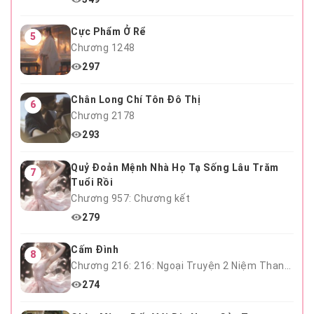
Cực Phẩm Ở Rể
5
Chương 1248
297
Chân Long Chí Tôn Đô Thị
6
Chương 2178
293
Quỷ Đoản Mệnh Nhà Họ Tạ Sống Lâu Trăm
7
Tuổi Rồi
Chương 957: Chương kết
279
Cấm Đình
8
Chương 216: 216: Ngoại Truyện 2 Niệm Thanh Mai Hết
274