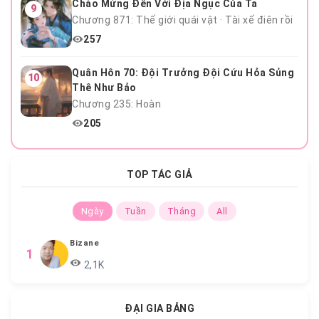
Chào Mừng Đến Với Địa Ngục Của Ta
9
Chương 871: Thế giới quái vật · Tài xế điên rồi
257
Quân Hôn 70: Đội Trưởng Đội Cứu Hỏa Sủng
10
Thê Như Bảo
Chương 235: Hoàn
205
TOP TÁC GIẢ
Ngày
Tuần
Tháng
All
Bizane
1
2,1K
ĐẠI GIA BẢNG