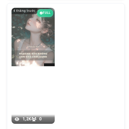
4 tháng trước
FULL
Chương 27
1,2K
0