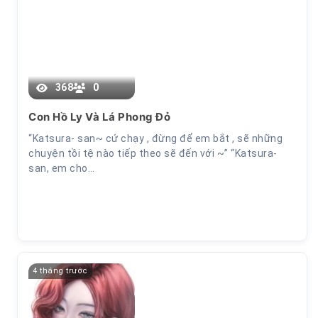
Chương 33
368
0
Con Hồ Ly Và Lá Phong Đỏ
“Katsura- san~ cứ chạy , đừng để em bắt , sẽ những
chuyện tồi tệ nào tiếp theo sẽ đến với ~” “Katsura-
san, em cho…
4 tháng trước