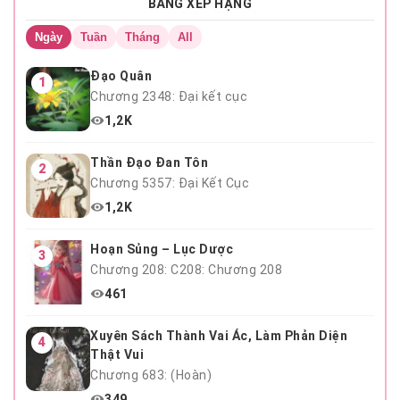
BẢNG XẾP HẠNG
Chương 4
Ngày
Tuần
Tháng
All
Đạo Quân
1
Chương 2348: Đại kết cục
1,2K
Thần Đạo Đan Tôn
2
Chương 5357: Đại Kết Cục
1,2K
Hoạn Sủng – Lục Dược
3
Chương 208: C208: Chương 208
461
Xuyên Sách Thành Vai Ác, Làm Phản Diện
4
Thật Vui
Chương 683: (Hoàn)
349