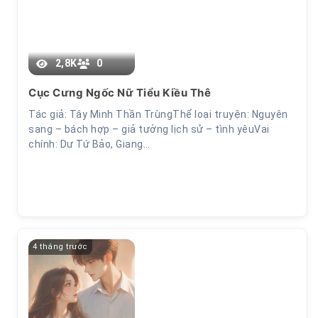
Chương 32
2,8K
0
Cục Cưng Ngốc Nữ Tiểu Kiều Thê
Tác giả: Tây Minh Thần TrùngThể loại truyện: Nguyên
sang – bách hợp – giả tưởng lịch sử – tình yêuVai
chính: Dư Tứ Bảo, Giang…
4 tháng trước