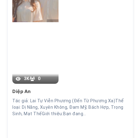
Chương 51
3K
0
Diệp An
Tác giả: Lai Tự Viễn Phương (Đến Từ Phương Xa)Thể
loại: Dị Năng, Xuyên Không, Đam Mỹ, Bách Hợp, Trọng
Sinh, Mạt ThếGiới thiệu:Bạn đang…