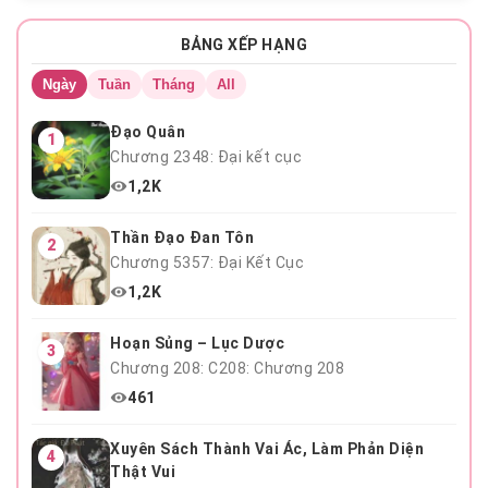
Chương 123
BẢNG XẾP HẠNG
Ngày
Tuần
Tháng
All
Đạo Quân
1
Chương 2348: Đại kết cục
1,2K
Thần Đạo Đan Tôn
2
Chương 5357: Đại Kết Cục
1,2K
Hoạn Sủng – Lục Dược
3
Chương 208: C208: Chương 208
461
Xuyên Sách Thành Vai Ác, Làm Phản Diện
4
Thật Vui