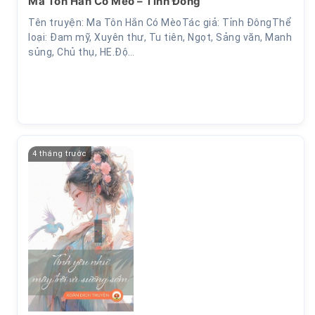
Ma Tôn Hắn Có Mèo – Tỉnh Đông
Tên truyện: Ma Tôn Hắn Có MèoTác giả: Tỉnh ĐôngThể
loại: Đam mỹ, Xuyên thư, Tu tiên, Ngọt, Sảng văn, Manh
sủng, Chủ thụ, HE.Độ…
4 tháng trước