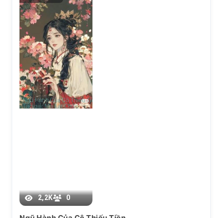
Chương 61
2,2K
0
Ngũ Hành Của Cô Thiếu Tiền