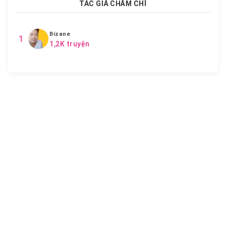
TÁC GIẢ CHĂM CHỈ
Bizane
1
1,2K truyện