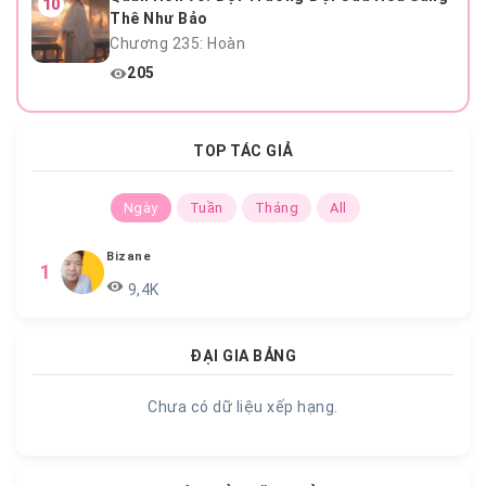
10
Thê Như Bảo
Chương 235: Hoàn
205
TOP TÁC GIẢ
Ngày
Tuần
Tháng
All
Bizane
1
9,4K
ĐẠI GIA BẢNG
Chưa có dữ liệu xếp hạng.