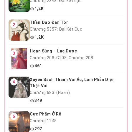
Chương 2348: Đại kết cục
1,2K
Thần Đạo Đan Tôn
2
Chương 5357: Đại Kết Cục
1,2K
Hoạn Sủng – Lục Dược
3
Chương 208: C208: Chương 208
461
Xuyên Sách Thành Vai Ác, Làm Phản Diện
4
Thật Vui
Chương 683: (Hoàn)
349
Cực Phẩm Ở Rể
5
Chương 1248
297