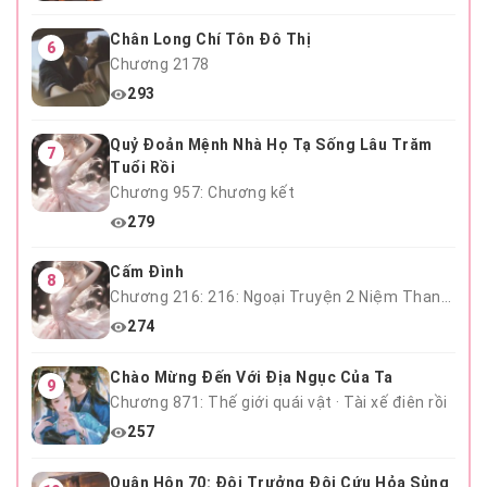
Chân Long Chí Tôn Đô Thị
6
Chương 2178
293
Quỷ Đoản Mệnh Nhà Họ Tạ Sống Lâu Trăm
7
Tuổi Rồi
Chương 957: Chương kết
279
Cấm Đình
8
Chương 216: 216: Ngoại Truyện 2 Niệm Thanh Mai Hết
274
Chào Mừng Đến Với Địa Ngục Của Ta
9
Chương 871: Thế giới quái vật · Tài xế điên rồi
257
Quân Hôn 70: Đội Trưởng Đội Cứu Hỏa Sủng