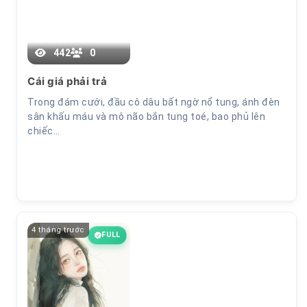
442
0
Cái giá phải trả
Trong đám cưới, đầu cô dâu bất ngờ nổ tung, ánh đèn
sân khấu máu và mô não bắn tung toé, bao phủ lên
chiếc…
4 tháng trước
FULL