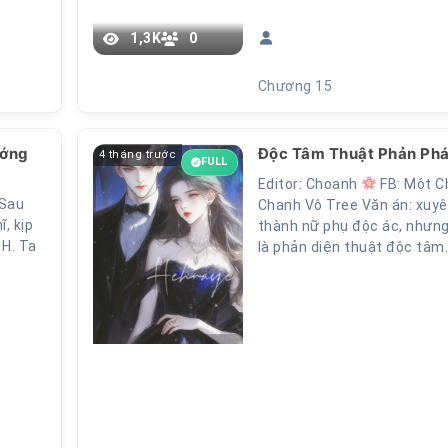
1,3K
0
Chương 15
ướng
Độc Tâm Thuật Phản Phá
4 tháng trước
FULL
Editor: Choanh
FB: Một C
 Sau
Chanh Vô Tree Văn án: xuy
, kịp
thành nữ phụ độc ác, nhưng
 H. Ta
là phản diện thuật độc tâm