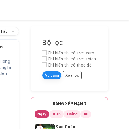
nhất
Bộ lọc
ắn
Chỉ hiển thị có lượt xem
Chỉ hiển thị có lượt thích
g lòng
Chỉ hiển thị có theo dõi
úng là
 đến
Áp dụng
Xóa lọc
BẢNG XẾP HẠNG
Ngày
Tuần
Tháng
All
Đạo Quân
1