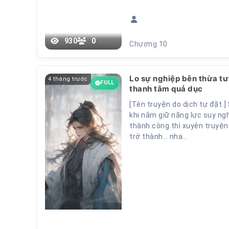
930
0
Chương 10
Lo sự nghiệp bên thừa t
4 tháng trước
FULL
thanh tâm quả dục
[Tên truyện do dịch tự đặt.]
khi nắm giữ năng lực suy nghĩ
thành công thì xuyên truyện
trở thành… nha…