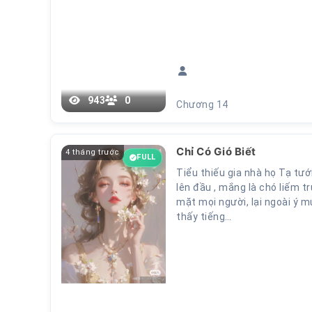
943
0
Chương 14
Chỉ Có Gió Biết
4 tháng trước
FULL
Tiểu thiếu gia nhà họ Tạ tướ
lên đầu , mắng là chó liếm t
mặt mọi người, lại ngoài ý m
thấy tiếng…