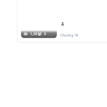
1,3K
0
Chương 18