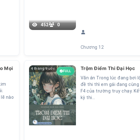
452
0
Chương 12
o Mọi
Trộm Điểm Thi Đại Học
4 tháng trước
FULL
Văn án Trong lúc đang bơi l
kim
đề thi thì em gái đang cùn
ãi.
F4 của trường truy chạy. Kế
 lẽ nào
kỳ thi…