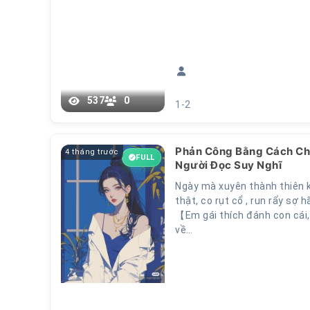
537
0
1-2
Phản Công Bằng Cách Ch
4 tháng trước
FULL
Người Đọc Suy Nghĩ
Ngày mà xuyên thành thiên 
thật, co rụt cổ , run rẩy sợ h
【Em gái thích đánh con cái,
về…