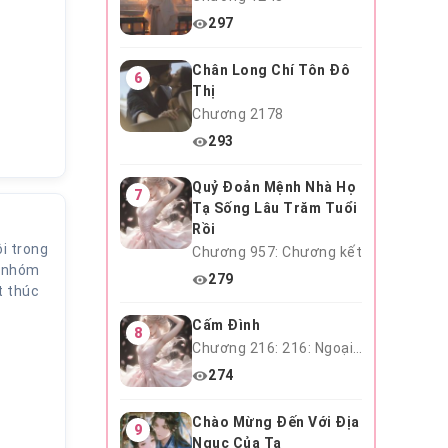
297
Chân Long Chí Tôn Đô
6
Thị
Chương 2178
293
Quỷ Đoản Mệnh Nhà Họ
7
Tạ Sống Lâu Trăm Tuổi
Rồi
ội trong
Chương 957: Chương kết
g nhóm
279
t thúc
Cấm Đình
8
Chương 216: 216: Ngoại Truyện 2 Niệm Thanh Mai Hết
274
Chào Mừng Đến Với Địa
9
Ngục Của Ta