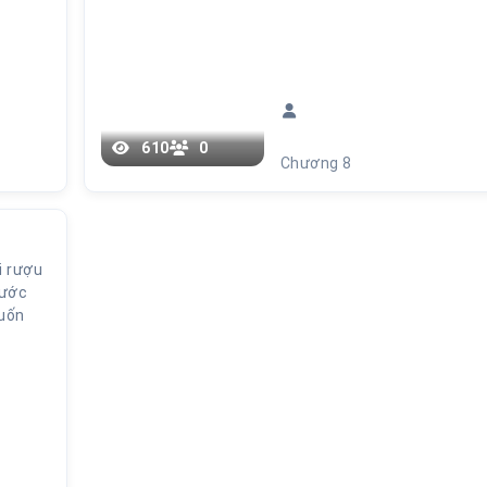
610
0
Chương 8
i rượu
rước
uốn