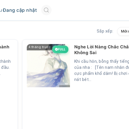
Đang cập nhật
Sắp xếp:
Mới 
Thành
Nghe Lời Nàng Chắc Ch
4 tháng trước
FULL
Không Sai
 thành
Khi cầu hôn, bỗng thấy tiến
n đầu.
của nha : [Tên nam nhân đ
.
cực phẩm khổ dâm! Bị chơi
nát bét…