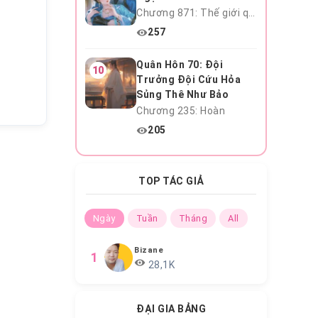
Chương 871: Thế giới quái vật · Tài xế điên rồi
257
Quân Hôn 70: Đội
10
Trưởng Đội Cứu Hỏa
Sủng Thê Như Bảo
Chương 235: Hoàn
205
TOP TÁC GIẢ
Ngày
Tuần
Tháng
All
Bizane
1
28,1K
ĐẠI GIA BẢNG