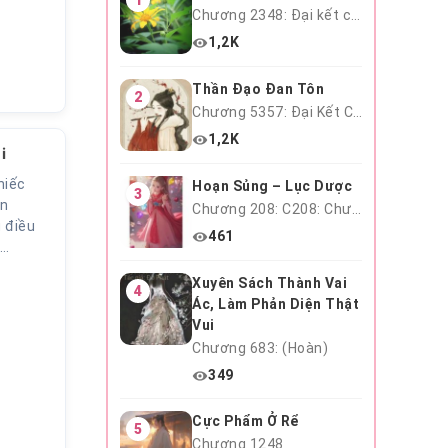
Chương 2348: Đại kết cục
1,2K
Thần Đạo Đan Tôn
2
Chương 5357: Đại Kết Cục
1,2K
i
hiếc
Hoạn Sủng – Lục Dược
3
ên
Chương 208: C208: Chương 208
 điều
461
.…
Xuyên Sách Thành Vai
4
Ác, Làm Phản Diện Thật
Vui
Chương 683: (Hoàn)
349
Cực Phẩm Ở Rể
5
Chương 1248