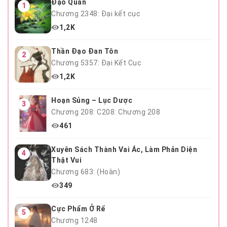
Đạo Quân
1
Chương 2348: Đại kết cục
1,2K
Thần Đạo Đan Tôn
2
Chương 5357: Đại Kết Cục
1,2K
Hoạn Sủng – Lục Dược
3
Chương 208: C208: Chương 208
461
Xuyên Sách Thành Vai Ác, Làm Phản Diện
4
Thật Vui
Chương 683: (Hoàn)
349
Cực Phẩm Ở Rể
5
Chương 1248