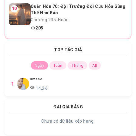
Quân Hôn 70: Đội Trưởng Đội Cứu Hỏa Sủng
10
Thê Như Bảo
Chương 235: Hoàn
205
TOP TÁC GIẢ
Ngày
Tuần
Tháng
All
Bizane
1
14,2K
ĐẠI GIA BẢNG
Chưa có dữ liệu xếp hạng.