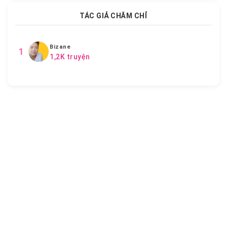
TÁC GIẢ CHĂM CHỈ
Bizane
1
1,2K truyện