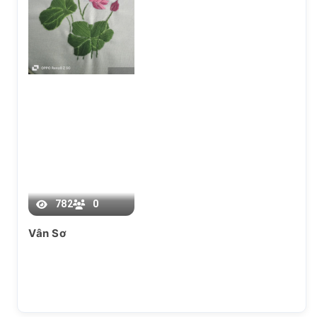
Chương 3
782
0
Vân Sơ