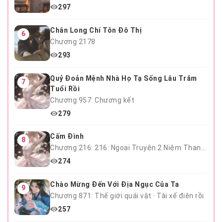
297
Chân Long Chí Tôn Đô Thị
6
Chương 2178
293
Quỷ Đoản Mệnh Nhà Họ Tạ Sống Lâu Trăm
7
Tuổi Rồi
Chương 957: Chương kết
279
Cấm Đình
8
Chương 216: 216: Ngoại Truyện 2 Niệm Thanh Mai Hết
274
Chào Mừng Đến Với Địa Ngục Của Ta
9
Chương 871: Thế giới quái vật · Tài xế điên rồi
257