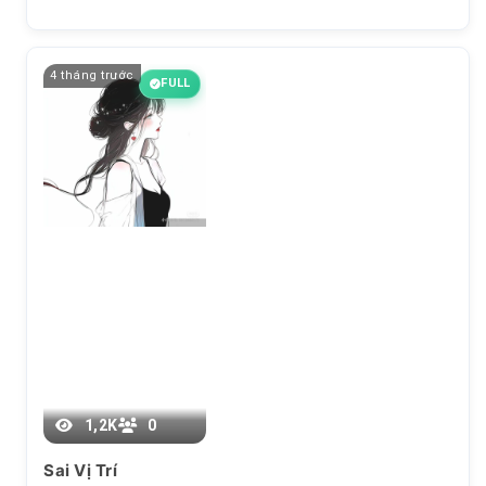
4 tháng trước
FULL
1,2K
0
Chương 37
Sai Vị Trí