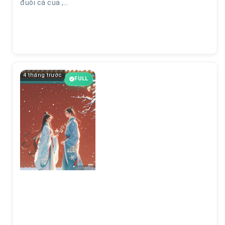
đuôi cá của ,…
4 tháng trước
FULL