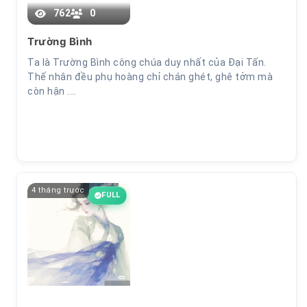
762
0
Trường Bình
Ta là Trường Bình công chúa duy nhất của Đại Tấn.
8
Thế nhân đều phụ hoàng chỉ chán ghét, ghê tởm mà
còn hận .…
4 tháng trước
FULL