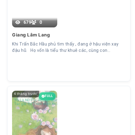
2+3
679
0
Giang Lâm Lang
Khi Trấn Bắc Hầu phủ tìm thấy , đang ở hậu viện xay
đậu hũ. Họ vốn là tiểu thư khuê các, cùng con…
4 tháng trước
FULL