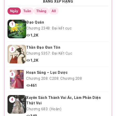
Chương 19
BẢNG XẾP HẠNG
Ngày
Tuần
Tháng
All
Đạo Quân
1
Chương 2348: Đại kết cục
1,2K
Thần Đạo Đan Tôn
2
Chương 5357: Đại Kết Cục
1,2K
Hoạn Sủng – Lục Dược
3
Chương 208: C208: Chương 208
461
Xuyên Sách Thành Vai Ác, Làm Phản Diện
4
Thật Vui
Chương 683: (Hoàn)
349