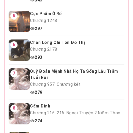
Cực Phẩm Ở Rể
5
Chương 1248
297
Chân Long Chí Tôn Đô Thị
6
Chương 2178
293
Quỷ Đoản Mệnh Nhà Họ Tạ Sống Lâu Trăm
7
Tuổi Rồi
Chương 957: Chương kết
279
Cấm Đình
8
Chương 216: 216: Ngoại Truyện 2 Niệm Thanh Mai Hết
274