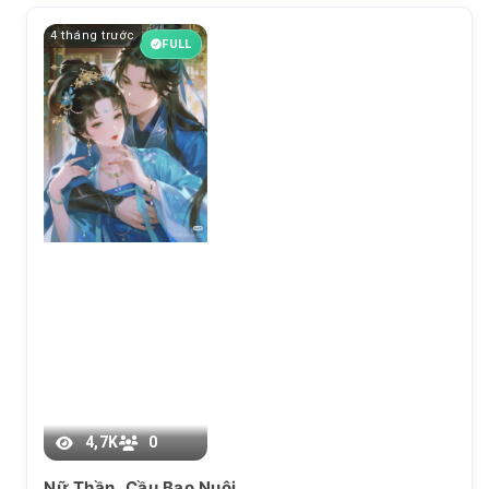
4 tháng trước
FULL
Chương 10
4,7K
0
Nữ Thần, Cầu Bao Nuôi