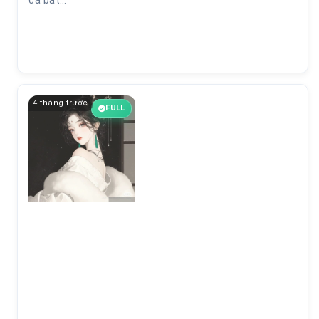
cá bắt…
4 tháng trước
FULL