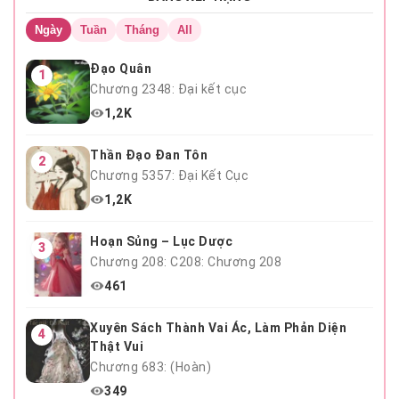
Chương 13
Ngày
Tuần
Tháng
All
Đạo Quân
1
Chương 2348: Đại kết cục
1,2K
Thần Đạo Đan Tôn
2
Chương 5357: Đại Kết Cục
1,2K
Hoạn Sủng – Lục Dược
3
Chương 208: C208: Chương 208
461
Xuyên Sách Thành Vai Ác, Làm Phản Diện
4
Thật Vui
Chương 683: (Hoàn)
349