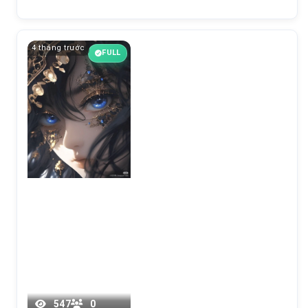
4 tháng trước
FULL
Chương 9
547
0