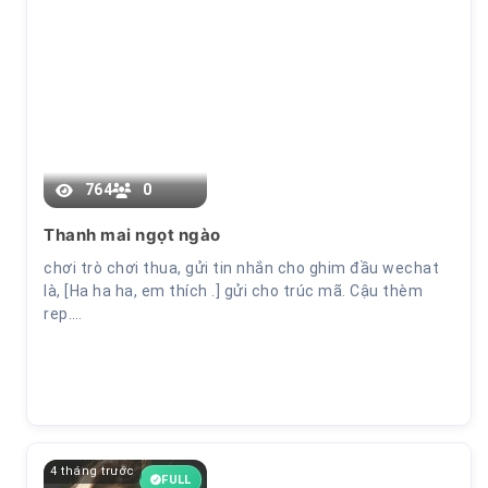
Chương 7
764
0
Thanh mai ngọt ngào
chơi trò chơi thua, gửi tin nhắn cho ghim đầu wechat
là, [Ha ha ha, em thích .] gửi cho trúc mã. Cậu thèm
rep.…
4 tháng trước
FULL