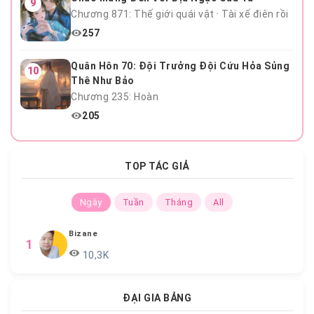
9
Chương 871: Thế giới quái vật · Tài xế điên rồi
257
Quân Hôn 70: Đội Trưởng Đội Cứu Hỏa Sủng
10
Thê Như Bảo
Chương 235: Hoàn
205
TOP TÁC GIẢ
Ngày
Tuần
Tháng
All
Bizane
1
10,3K
ĐẠI GIA BẢNG