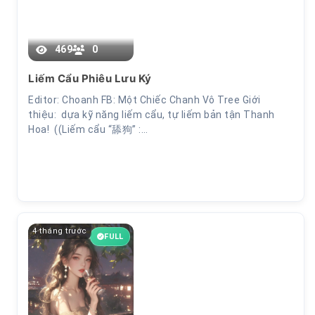
Chương 14
469
0
Liếm Cẩu Phiêu Lưu Ký
Editor: Choanh FB: Một Chiếc Chanh Vô Tree Giới
thiệu: dựa kỹ năng liếm cẩu, tự liếm bản tận Thanh
Hoa! ((Liếm cẩu “舔狗” :…
4 tháng trước
FULL