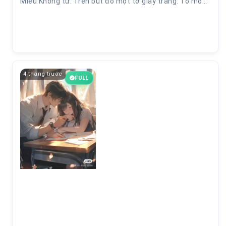
Miếu Khổng tử. Trên bút đỏ một tờ giấy trắng. Tò mò…
4 tháng trước
FULL