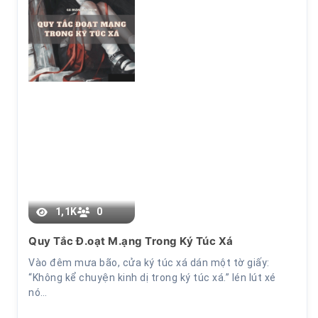
1. Xuyên Qua
1,1K
0
Quy Tắc Đ.oạt M.ạng Trong Ký Túc Xá
Vào đêm mưa bão, cửa ký túc xá dán một tờ giấy:
“Không kể chuyện kinh dị trong ký túc xá.” lén lút xé
nó…