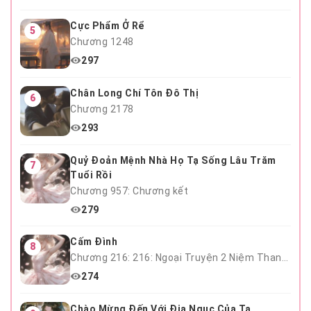
Cực Phẩm Ở Rể
5
Chương 1248
297
Chân Long Chí Tôn Đô Thị
6
Chương 2178
293
Quỷ Đoản Mệnh Nhà Họ Tạ Sống Lâu Trăm
7
Tuổi Rồi
Chương 957: Chương kết
279
Cấm Đình
8
Chương 216: 216: Ngoại Truyện 2 Niệm Thanh Mai Hết
274
Chào Mừng Đến Với Địa Ngục Của Ta