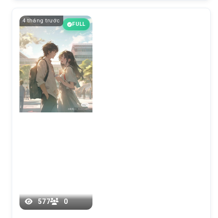
4 tháng trước
FULL
Chương 11
577
0