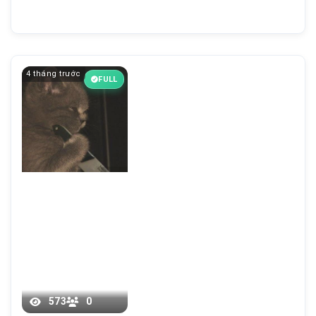
4 tháng trước
FULL
573
0
Chương 207