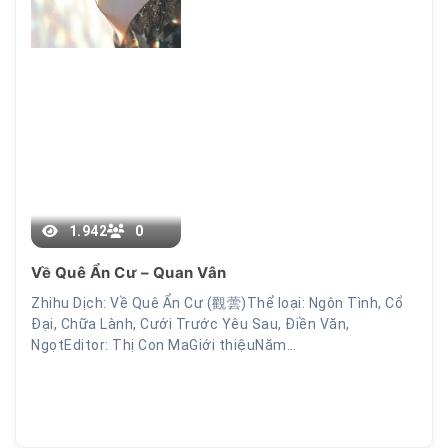
12
1.942
0
Về Quê Ẩn Cư – Quan Vân
Zhihu Dịch: Về Quê Ẩn Cư (觀蕓)Thể loại: Ngôn Tình, Cổ
Đại, Chữa Lành, Cưới Trước Yêu Sau, Điền Văn,
NgọtEditor: Thị Con MaGiới thiệuNăm…