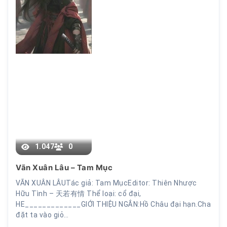
Chương 28
1.047
0
Vãn Xuân Lâu – Tam Mục
VÃN XUÂN LÂUTác giả: Tam MụcEditor: Thiên Nhược
Hữu Tình – 天若有情 Thể loại: cổ đại,
HE_____________GIỚI THIỆU NGẮN:Hồ Châu đại hạn.Cha
đặt ta vào giỏ…