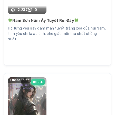
2.237
0
Nam Sơn Năm Ấy Tuyết Rơi Đầy
Họ từng yêu say đắm màn tuyết trắng xóa của núi Nam.
tình yêu chỉ là ảo ảnh, che giấu mối thù chất chồng
suốt…
4 tháng trước
FULL