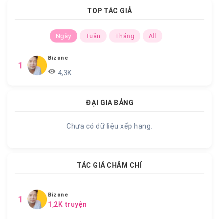
TOP TÁC GIẢ
Ngày
Tuần
Tháng
All
Bizane
1
4,3K
ĐẠI GIA BẢNG
Chưa có dữ liệu xếp hạng.
TÁC GIẢ CHĂM CHỈ
Bizane
1
1,2K truyện