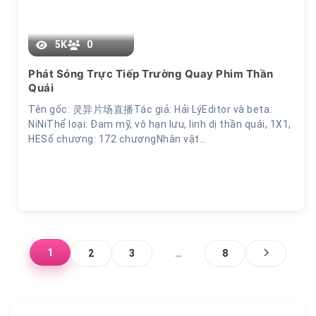
5K
0
Chương 9
Phát Sóng Trực Tiếp Trường Quay Phim Thần
Quái
Tên gốc: 灵异片场直播Tác giả: Hải LýEditor và beta:
NiNiThể loại: Đam mỹ, vô hạn lưu, linh dị thần quái, 1X1,
HESố chương: 172 chươngNhân vật…
1
2
3
…
8