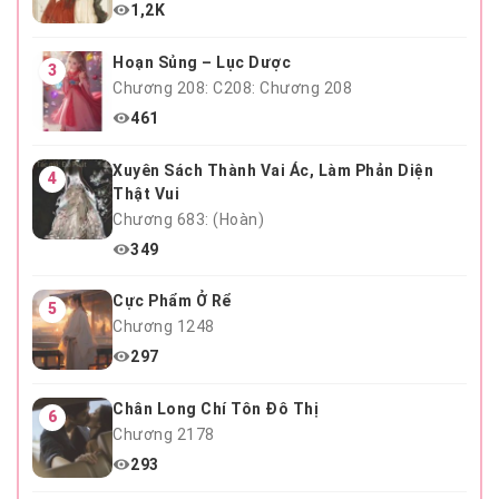
1,2K
Hoạn Sủng – Lục Dược
3
Chương 208: C208: Chương 208
461
Xuyên Sách Thành Vai Ác, Làm Phản Diện
4
Thật Vui
Chương 683: (Hoàn)
349
Cực Phẩm Ở Rể
5
Chương 1248
297
Chân Long Chí Tôn Đô Thị
6
Chương 2178
293