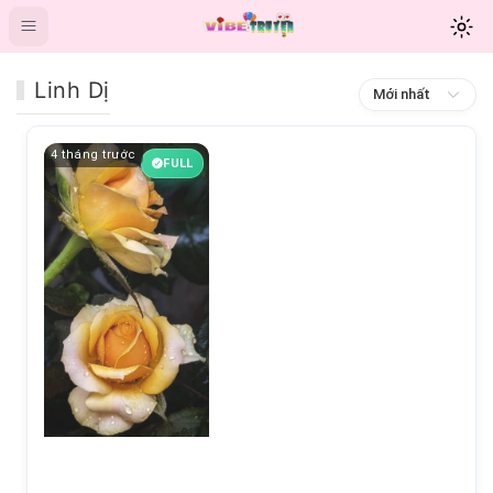
Linh Dị
Mới nhất
4 tháng trước
FULL