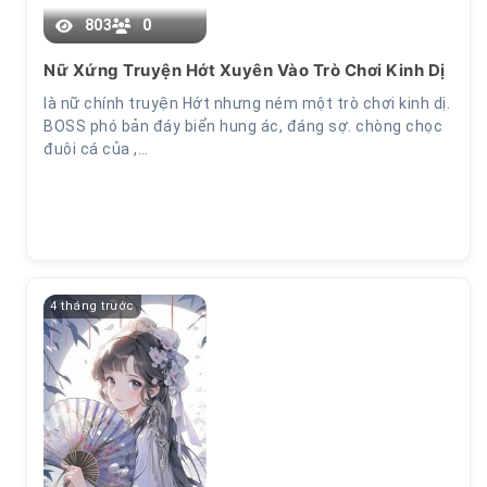
Chương 40
803
0
Nữ Xứng Truyện Hớt Xuyên Vào Trò Chơi Kinh Dị
là nữ chính truyện Hớt nhưng ném một trò chơi kinh dị.
BOSS phó bản đáy biển hung ác, đáng sợ. chòng chọc
đuôi cá của ,…
4 tháng trước