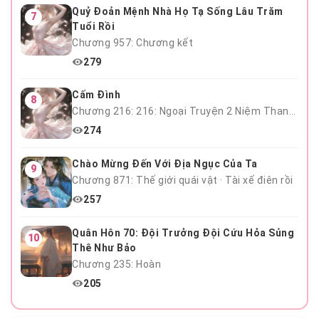
Quỷ Đoản Mệnh Nhà Họ Tạ Sống Lâu Trăm
7
Tuổi Rồi
Chương 957: Chương kết
279
Cấm Đình
8
Chương 216: 216: Ngoại Truyện 2 Niệm Thanh Mai Hết
274
Chào Mừng Đến Với Địa Ngục Của Ta
9
Chương 871: Thế giới quái vật · Tài xế điên rồi
257
Quân Hôn 70: Đội Trưởng Đội Cứu Hỏa Sủng
10
Thê Như Bảo
Chương 235: Hoàn
205