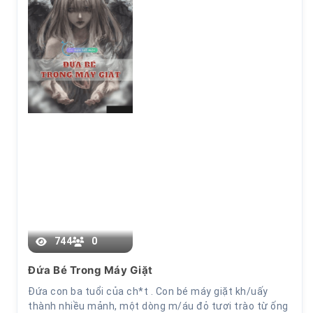
Chương 123
744
0
Đứa Bé Trong Máy Giặt
Đứa con ba tuổi của ch*t . Con bé máy giặt kh/uấy
thành nhiều mảnh, một dòng m/áu đỏ tươi trào từ ống