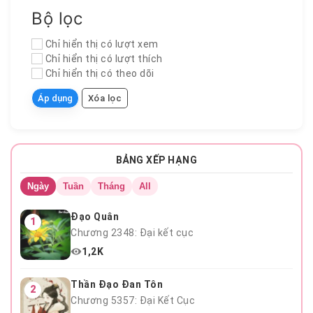
Bộ lọc
Chỉ hiển thị có lượt xem
Chỉ hiển thị có lượt thích
Chỉ hiển thị có theo dõi
Áp dụng
Xóa lọc
Chương 123
BẢNG XẾP HẠNG
Ngày
Tuần
Tháng
All
Đạo Quân
1
Chương 2348: Đại kết cục
1,2K
Thần Đạo Đan Tôn
2
Chương 5357: Đại Kết Cục