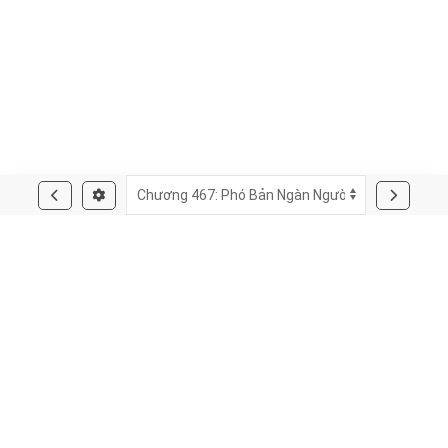
Nhưng mà, đến cùng cái gì là
thiên cổ
lệnh, cái kia
thiên cổ
lệnh có tác dụng gì, hắn cũng
không biết.
?ே?
. Sau quá trình ủ bột, bánh được tạo hình và phủ
lớp hạnh
nhân lát lên bề mặt.
Mọi thông tin và hình ảnh trên website đều được bên thứ ba