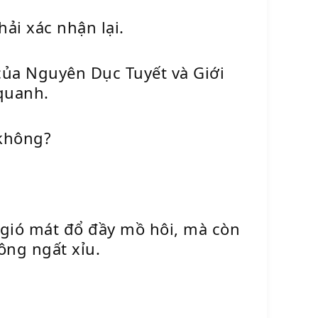
ải xác nhận lại.
 của Nguyên Dục Tuyết và Giới
 quanh.
 không?
 gió mát đổ đầy mồ hôi, mà còn
ông ngất xỉu.