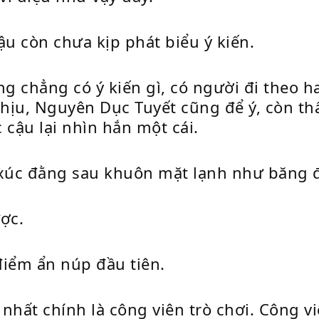
u còn chưa kịp phát biểu ý kiến.
ng chẳng có ý kiến gì, có người đi theo h
ịu, Nguyên Dục Tuyết cũng để ý, còn thấ
cậu lại nhìn hắn một cái.
xúc đằng sau khuôn mặt lạnh như băng 
ợc.
điểm ẩn núp đầu tiên.
ất chính là công viên trò chơi. Công viê