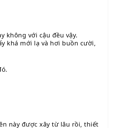
ay không với cậu đều vậy.
y khá mới lạ và hơi buồn cười,
đó.
n này được xây từ lâu rồi, thiết