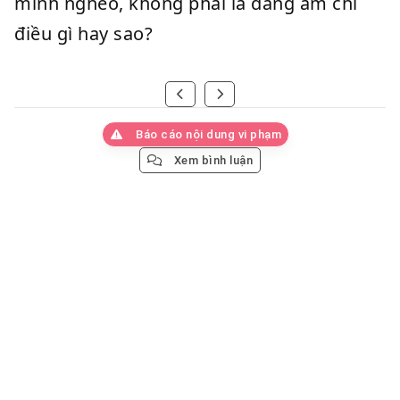
mình nghèo, không phải là đang ám chỉ
điều gì hay sao?
Báo cáo nội dung vi phạm
Xem bình luận