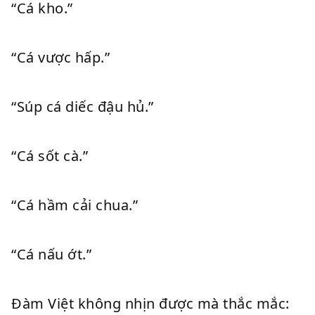
“Cá kho.”
“Cá vược hấp.”
“Súp cá diếc đậu hủ.”
“Cá sốt cà.”
“Cá hầm cải chua.”
“Cá nấu ớt.”
Đàm Việt không nhịn được mà thắc mắc: