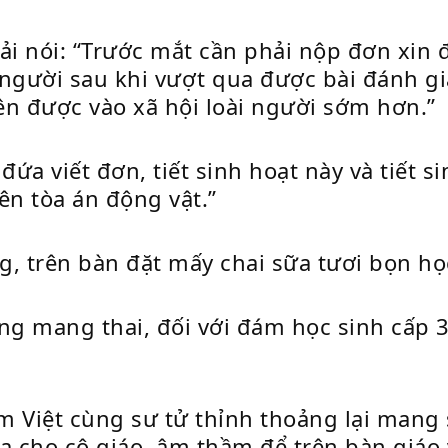
ải nói: “Trước mắt cần phải nộp đơn xin 
 người sau khi vượt qua được bài đánh gi
ên được vào xã hội loài người sớm hơn.”
đứa viết đơn, tiết sinh hoạt này và tiết 
lên tòa án động vật.”
g, trên bàn đặt mấy chai sữa tươi bọn họ
ang mang thai, đối với đám học sinh cấp 
Đàm Việt cùng sư tử thỉnh thoảng lại man
 cho cô giáo, âm thầm để trên bàn giáo 