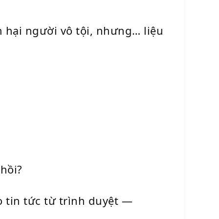
hại người vô tội, nhưng… liệu
.
hồi?
tin tức từ trình duyệt —