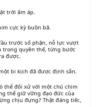
t trời ấm áp.
im cực kỳ buồn bã.
u trước số phận, nỗ lực vượt
m trong quyền thế, từng bước
ra được.
ột bi kịch đã được định sẵn.
ó thể đối xử với một chú chim
ông thể giữ vững đạo đức của
ừng chịu đựng? Thật đáng tiếc,