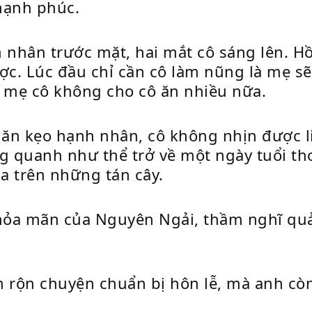
 hạnh phúc.
hân trước mặt, hai mắt cô sáng lên. Hồi
ợc. Lúc đầu chỉ cần cô làm nũng là mẹ sẽ
 mẹ cô không cho cô ăn nhiều nữa.
ăn kẹo hạnh nhân, cô không nhịn được l
 quanh như thể trở về một ngày tuổi thơ,
a trên những tán cây.
hỏa mãn của Nguyên Ngải, thầm nghĩ qu
n rộn chuyện chuẩn bị hôn lễ, mà anh cò