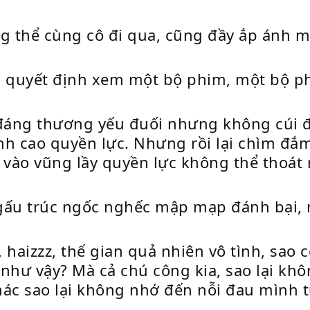
thể cùng cô đi qua, cũng đầy ắp ánh mặ
 quyết định xem một bộ phim, một bộ ph
đáng thương yếu đuối nhưng không cúi đầ
nh cao quyền lực. Nhưng rồi lại chìm đắ
 vào vũng lầy quyền lực không thể thoát 
gấu trúc ngốc nghếc mập mạp đánh bại, m
aizzz, thế gian quả nhiên vô tình, sao c
ủ như vậy? Mà cả chú công kia, sao lại kh
hác sao lại không nhớ đến nỗi đau mình t