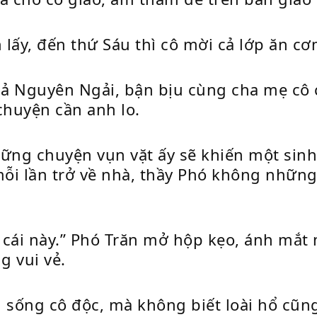
ấy, đến thứ Sáu thì cô mời cả lớp ăn cơ
ả Nguyên Ngải, bận bịu cùng cha mẹ cô 
huyện cần anh lo.
ng chuyện vụn vặt ấy sẽ khiến một sinh
ỗi lần trở về nhà, thầy Phó không nhữn
 cái này.” Phó Trăn mở hộp kẹo, ánh mắ
g vui vẻ.
oài sống cô độc, mà không biết loài hổ cũ