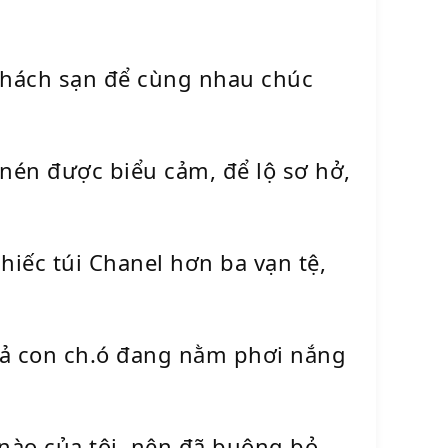
ở khách sạn để cùng nhau chúc
 nén được biểu cảm, để lộ sơ hở,
iếc túi Chanel hơn ba vạn tệ,
 cả con ch.ó đang nằm phơi nắng
 nào của tôi, nên đã buông bỏ