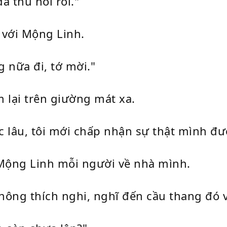
ã thu hồi rồi."
u với Mộng Linh.
 nữa đi, tớ mời."
m lại trên giường mát xa.
 lâu, tôi mới chấp nhận sự thật mình đượ
à Mộng Linh mỗi người về nhà mình.
không thích nghi, nghĩ đến cầu thang đó v