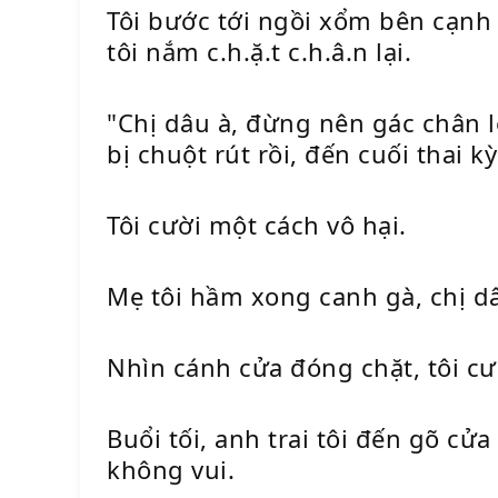
Tôi bước tới ngồi xổm bên cạnh 
tôi nắm c.h.ặ.t c.h.â.n lại.
"Chị dâu à, đừng nên gác chân l
bị chuột rút rồi, đến cuối thai 
Tôi cười một cách vô hại.
Mẹ tôi hầm xong canh gà, chị d
Nhìn cánh cửa đóng chặt, tôi cườ
Buổi tối, anh trai tôi đến gõ cử
không vui.