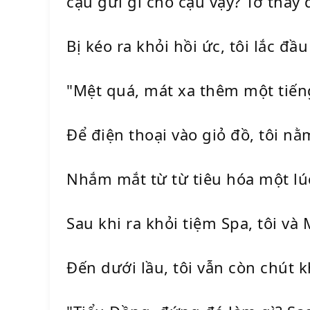
cậu gửi gì cho cậu vậy? Tớ thấy đ
Bị kéo ra khỏi hồi ức, tôi lắc đầ
"Mệt quá, mát xa thêm một tiếng
Để điện thoại vào giỏ đồ, tôi nằ
Nhắm mắt từ từ tiêu hóa một lúc
Sau khi ra khỏi tiệm Spa, tôi v
Đến dưới lầu, tôi vẫn còn chút 