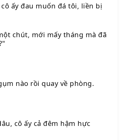
cô ấy đau muốn đá tôi, liền bị
u một chút, mới mấy tháng mà đã
?"
gụm nào rồi quay về phòng.
ị dâu, cô ấy cả đêm hậm hực