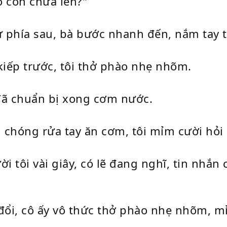
o còn chưa lên?"
 phía sau, bà bước nhanh đến, nắm tay tô
kiếp trước, tôi thở phào nhẹ nhõm.
đã chuẩn bị xong cơm nước.
chóng rửa tay ăn cơm, tôi mỉm cười hỏi 
i tôi vài giây, có lẽ đang nghĩ, tin nhắn 
đổi, cô ấy vô thức thở phào nhẹ nhõm, mỉ