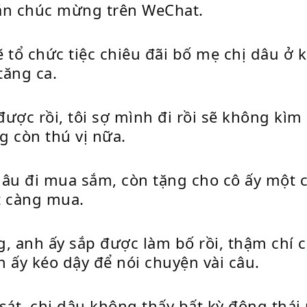
nhắn chúc mừng trên WeChat.
sẽ tổ chức tiệc chiêu đãi bố mẹ chị dâu 
tăng ca.
được rồi, tôi sợ mình đi rồi sẽ không kìm
g còn thú vị nữa.
âu đi mua sắm, còn tặng cho cô ấy một ch
t càng mua.
g, anh ấy sắp được làm bố rồi, thậm chí
 ấy kéo dậy để nói chuyện vài câu.
sát, chị dâu không thấy bất kỳ động thái