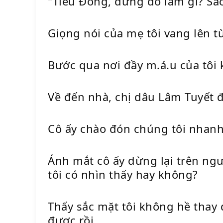
"Tiểu Đồng, đứng đó làm gì? Sa
Giọng nói của mẹ tôi vang lên từ
Bước qua nơi đầy m.á.u của tôi 
Về đến nhà, chị dâu Lâm Tuyết 
Cô ấy chào đón chúng tôi nhanh 
Ánh mắt cô ấy dừng lại trên ngườ
tôi có nhìn thấy hay không?
Thấy sắc mặt tôi không hề thay 
được rồi.