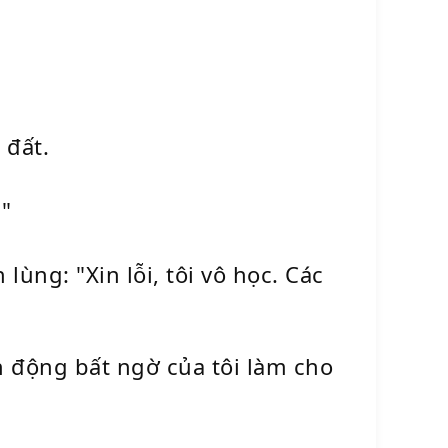
 đất.
?"
ùng: "Xin lỗi, tôi vô học. Các
h động bất ngờ của tôi làm cho