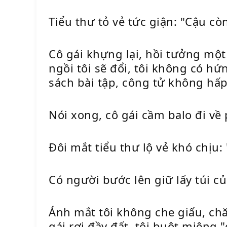
Tiểu thư tỏ vẻ tức giận: "Cậu cò
Cô gái khựng lại, hồi tưởng một
ngồi tôi sẽ đổi, tôi không có h
sách bài tập, công tử không hấp
Nói xong, cô gái cầm balo đi về
Đôi mắt tiểu thư lộ vẻ khó chịu
Có người bước lên giữ lấy túi củ
Ánh mắt tôi không che giấu, ch
gái rơi đầy đất, tôi buột miệng 