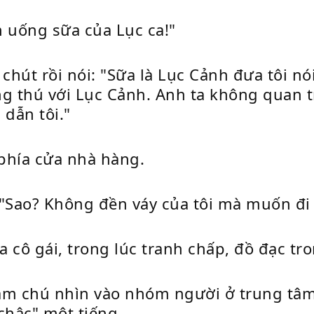
n uống sữa của Lục ca!"
 chút rồi nói: "Sữa là Lục Cảnh đưa tôi n
ứng thú với Lục Cảnh. Anh ta không quan 
 dẫn tôi."
 phía cửa nhà hàng.
: "Sao? Không đền váy của tôi mà muốn đi
a cô gái, trong lúc tranh chấp, đồ đạc tro
ăm chú nhìn vào nhóm người ở trung tâm
"chậc" một tiếng.