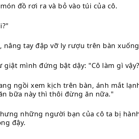
 món đồ rơi ra và bỏ vào túi của cô.
i?"
i, nâng tay đập vỡ ly rượu trên bàn xuống
ư giật mình đứng bật dậy: "Cô làm gì vậy
g ngồi xem kịch trên bàn, ánh mắt lạnh l
n bữa này thì thôi đừng ăn nữa."
 nhưng những người bạn của cô ta bị hàn
ộng đậy.