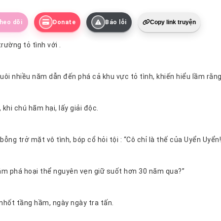
heo dõi
Donate
Báo lỗi
Copy link truyện
rường tỏ tình với .
Cho nên, khi chú hãm hại, lấy giải độc.
khi tỉnh, bỗng trở mặt vô tình, bóp cổ hỏi tội : “Cô chỉ là thế của Uyển Uy
“Vì cô dám phá hoại thể nguyên vẹn giữ suốt hơn 30 năm qua?”
Sau đó, nhốt tầng hầm, ngày ngày tra tấn.