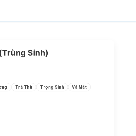
 (Trùng Sinh)
ờng
Trả Thù
Trọng Sinh
Vả Mặt