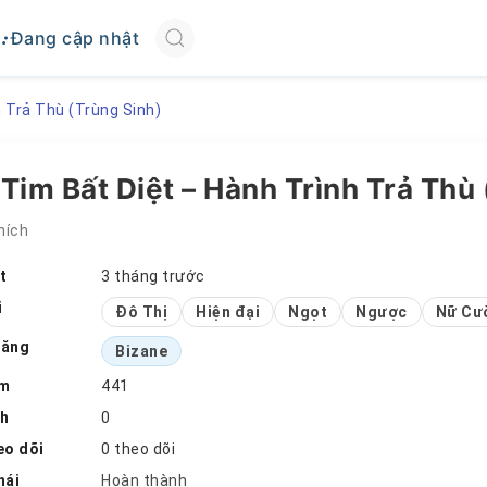
Đang cập nhật
h Trả Thù (Trùng Sinh)
 Tim Bất Diệt – Hành Trình Trả Thù
hích
t
3 tháng trước
i
Đô Thị
Hiện đại
Ngọt
Ngược
Nữ Cư
đăng
Bizane
em
441
ch
0
eo dõi
0 theo dõi
hái
Hoàn thành