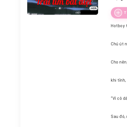
T
Hotboy t