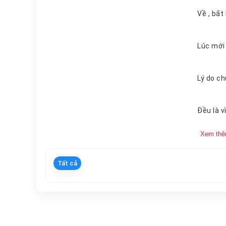
Lúc m
Xem th
Tất cả