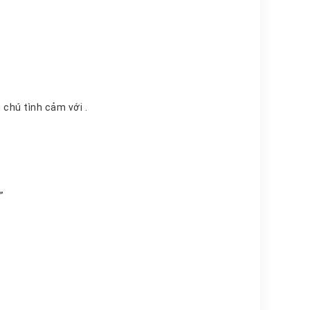
Chú út nuôi nhiều năm dẫn đến phá cả khu vực tỏ tình, khiến hiểu lầm rằng chú tình cảm với .
ển!”