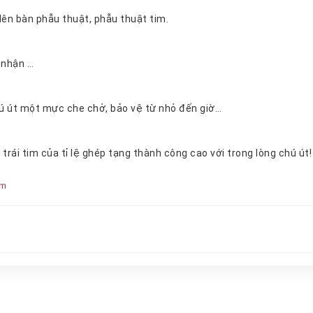
Về , bắt lên bàn phẫu thuật, phẫu thuật tim.
ới nhận …
Lý do chú út một mực che chở, bảo vệ từ nhỏ đến giờ…
Đều là vì trái tim của tỉ lệ ghép tạng thành công cao với trong lòng chú út!
êm