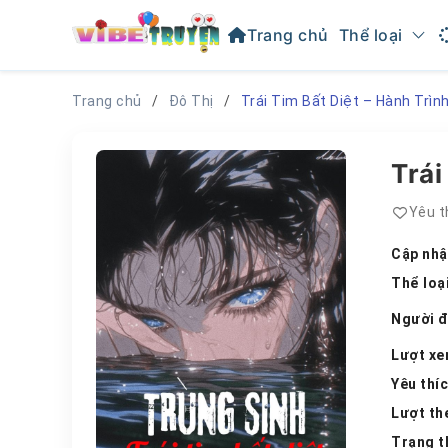
Trang chủ
Thể loại
Trang chủ
Đô Thị
Trái Tim Bất Diệt – Hành Trìn
Trái
Yêu t
Cập nhậ
Thể loạ
Người 
Lượt x
Yêu thí
Lượt th
Trạng t