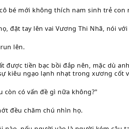
cô bé mới không thích nam sinh trẻ con 
, đặt tay lên vai Vương Thi Nhã, nói với 
run lên.
chất được tiền bạc bồi đắp nên, mặc dù an
sự kiêu ngạo lạnh nhạt trong xương cốt v
u còn có vấn đề gì nữa không?"
ớt đều chăm chú nhìn họ.
 nào, nếu người vào là người kém cậu ta 