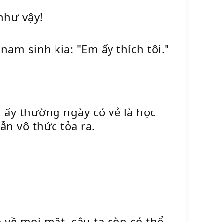
như vậy!
nam sinh kia: "Em ấy thích tôi."
h ấy thường ngày có vẻ là học
ẫn vô thức tỏa ra.
về mọi mặt, cậu ta còn có thể