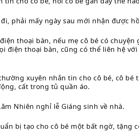
tin cho cô bé, hỏi cô bé gần đây thế nào
đi, phải mấy ngày sau mới nhận được hồ
điện thoại bàn, nếu mẹ cô bé có chuyện g
ọi điện thoại bàn, cũng có thể liên hệ vớ
ường xuyên nhắn tin cho cô bé, cô bé th
động, cất trong tủ quần áo.
Lâm Nhiên nghỉ lễ Giáng sinh về nhà.
uẩn bị tạo cho cô bé một bất ngờ, tặng c