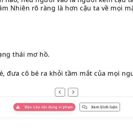
 Nhiên rõ ràng là hơn cậu ta về mọi mặ
ạng thái mơ hồ.
é, đưa cô bé ra khỏi tầm mắt của mọi ng
Báo cáo nội dung vi phạm
Xem bình luận