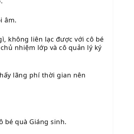
.
i âm.
ì, không liên lạc được với cô bé
i chủ nhiệm lớp và cô quản lý ký
ấy lãng phí thời gian nên
ô bé quà Giáng sinh.