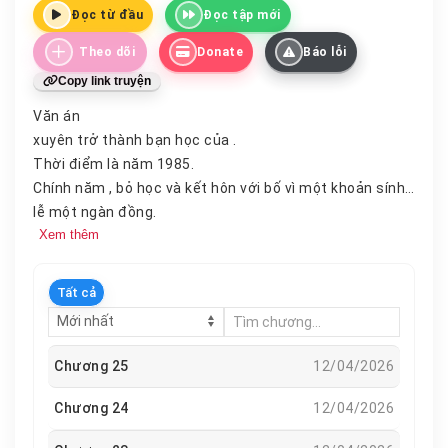
Đọc từ đầu
Đọc tập mới
Theo dõi
Donate
Báo lỗi
Copy link truyện
Văn án
xuyên trở thành bạn học của .
Thời điểm là năm 1985.
Chính năm , bỏ học và kết hôn với bố vì một khoản sính
lễ một ngàn đồng.
Xem thêm
Thật may mắn là tuổi trẻ tình cảm chân thật, họ một
thời gian ngọt ngào bên .
Sau đó, đời.
Tất cả
Lần , mang theo một ba lô đầy tiền để về quá khứ và đổi
thứ.
Khi bước cỗ máy thời gian, một giọng tò mò vang lên
Chương 25
12/04/2026
lưng :
“Bạn hối hận ? Nếu thành công, bạn sẽ biến mất đấy.”
Chương 24
12/04/2026
mỉm , kiên quyết siết chặt ba lô và bước trong.