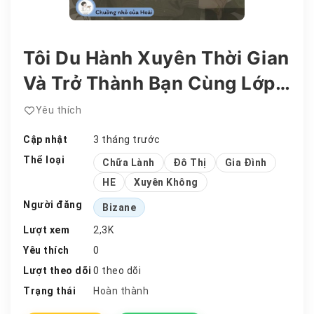
Tôi Du Hành Xuyên Thời Gian
Và Trở Thành Bạn Cùng Lớp
Của Mẹ
Yêu thích
Cập nhật
3 tháng trước
Thể loại
Chữa Lành
Đô Thị
Gia Đình
HE
Xuyên Không
Người đăng
Bizane
Lượt xem
2,3K
Yêu thích
0
Lượt theo dõi
0 theo dõi
Trạng thái
Hoàn thành