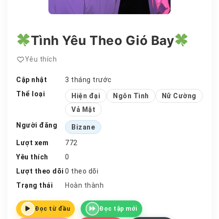
Tình Yêu Theo Gió Bay
Yêu thích
Cập nhật
3 tháng trước
Thể loại
Hiện đại
Ngôn Tình
Nữ Cường
Vả Mặt
Người đăng
Bizane
Lượt xem
772
Yêu thích
0
Lượt theo dõi
0 theo dõi
Trạng thái
Hoàn thành
Đọc từ đầu
Đọc tập mới