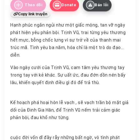
Theo dõi
Donate
Báo lỗi
Copy link truyện
Hạnh phúc ngắn ngủi như một giấc mộng, tan vỡ ngày
phát hiện yêu phản bội. Trịnh Vũ, trai từng yêu thương
hết mực, bỗng chốc lưng vì sự trở về của thanh mai
trúc mã. Tình yêu ba năm, hóa chỉ là một trò do đạo
diễn.
Vào ngày cưới của Trịnh Vũ, cam tâm yêu thương tay
trong tay với kẻ khác. Sự uất ức, đau đớn dồn nén bấy
lâu, khiến quyết định điều gì đó để trả thù.
Kế hoạch phá hoại hôn lễ vạch , sẽ vạch trần bộ mặt giả
dối của Đinh Gia Hân, để Trịnh Vũ nếm trải cảm giác
phản bội, đau khổ như từng.
cuộc đời vốn dĩ đầy rẫy những bất ngờ, vô tình phát