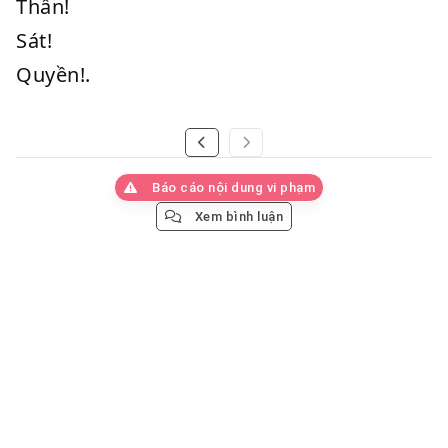
Thần!
Sát!
Quyền!.
Báo cáo nội dung vi phạm
Xem bình luận