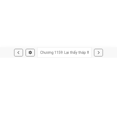
Quay lại trang
đăng nhập
. Solicite o seu pedido para plantação de
olival chave
na mão !. Bánh
kem dâu tây
tươi sweety house
– ngọt ngào từ những quả dâu tươi mọng.
Mọi thông tin và hình ảnh trên website đều được bên thứ ba