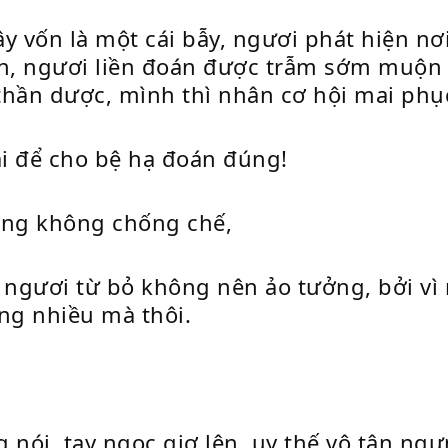
đây vốn là một cái bẫy, ngươi phát hiện n
n, ngươi liền đoán được trẫm sớm muộn s
hần dược, mình thì nhân cơ hội mai phục
ại để cho bệ hạ đoán đúng!
*̃ng không chống chế,
 ngươi từ bỏ không nên ảo tưởng, bởi vì 
ng nhiều mà thôi.
ói, tay ngọc giơ lên, uy thế vô tận ngưn