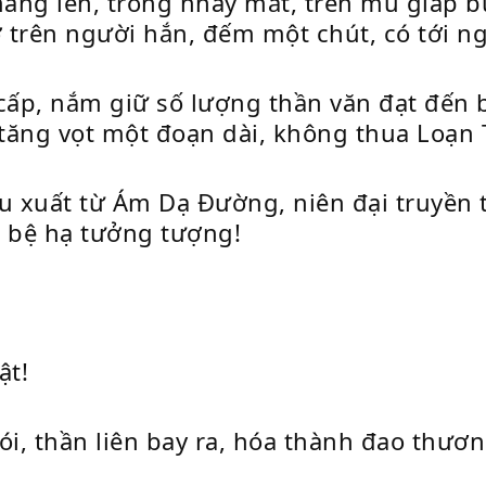
mang lên, trong nháy mắt, trên mũ giáp 
ở trên người hắn, đếm một chút, có tới n
 cấp, nắm giữ số lượng thần văn đạt đến 
i tăng vọt một đoạn dài, không thua Loạ
hu xuất từ Ám Dạ Đường, niên đại truyền
a bệ hạ tưởng tượng!
ật!
, thần liên bay ra, hóa thành đao thương