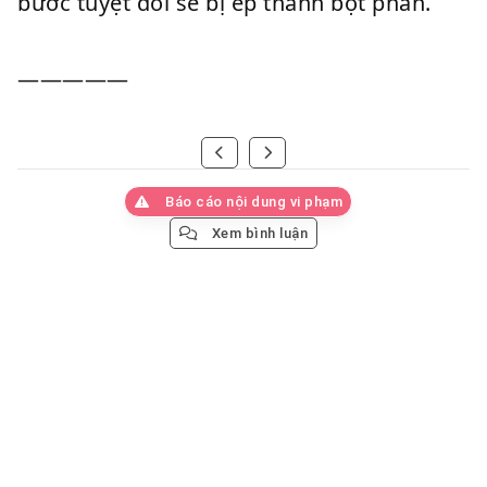
bước tuyệt đối sẽ bị ép thành bột phấn.
—————
Báo cáo nội dung vi phạm
Xem bình luận