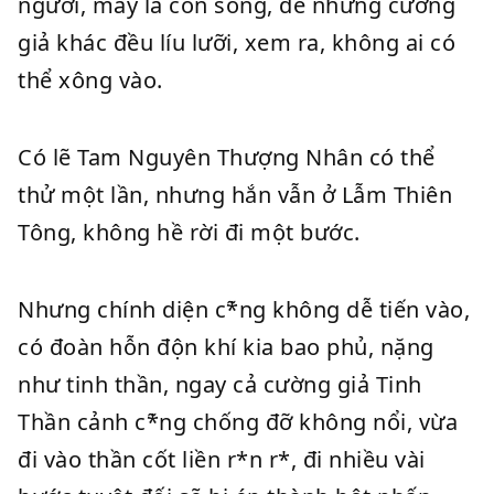
người, may là còn sống, để những cường
giả khác đều líu lưỡi, xem ra, không ai có
thể xông vào.
Có lẽ Tam Nguyên Thượng Nhân có thể
thử một lần, nhưng hắn vẫn ở Lẫm Thiên
Tông, không hề rời đi một bước.
Nhưng chính diện c*̃ng không dễ tiến vào,
có đoàn hỗn độn khí kia bao phủ, nặng
như tinh thần, ngay cả cường giả Tinh
Thần cảnh c*̃ng chống đỡ không nổi, vừa
đi vào thần cốt liền r*n r*, đi nhiều vài