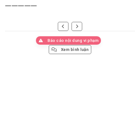
—————
Báo cáo nội dung vi phạm
Xem bình luận