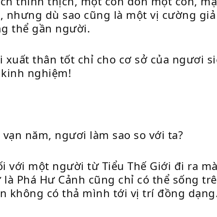
hịch thình thịch, một côn đón một côn, m
 nhưng dù sao cũng là một vị cường giả đ
g thể gần người.
i xuất thân tốt chỉ cho cơ sở của ngươi s
 kinh nghiệm!
1 vạn năm, ngươi làm sao so với ta?
ối với một người từ Tiểu Thế Giới đi ra m
 là Phá Hư Cảnh cũng chỉ có thể sống tr
n không có thả mình tới vị trí đồng dạng