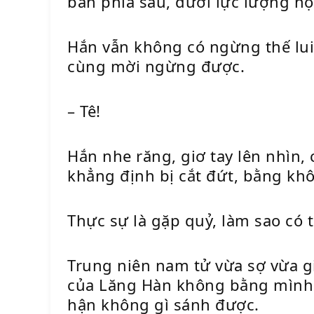
bàn phía sau, dưới lực lượng hộ
Hắn vẫn không có ngừng thế lui,
cùng mời ngừng được.
– Tê!
Hắn nhe răng, giơ tay lên nhìn
khẳng định bị cắt đứt, bằng kh
Thực sự là gặp quỷ, làm sao có 
Trung niên nam tử vừa sợ vừa gi
của Lăng Hàn không bằng mình. K
hận không gì sánh được.