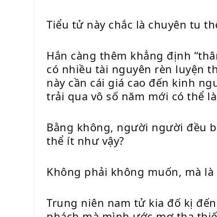
Tiểu tử này chắc là chuyên tu 
Hắn càng thêm khẳng định “thân
có nhiều tài nguyên rèn luyện t
này cần cái giá cao đến kinh ng
trải qua vô số năm mới có thể l
Bằng không, người người đều bi
thể ít như vậy?
Không phải không muốn, mà là 
Trung niên nam tử kia đố kị đến
phách mà mình ước mơ tha thiết