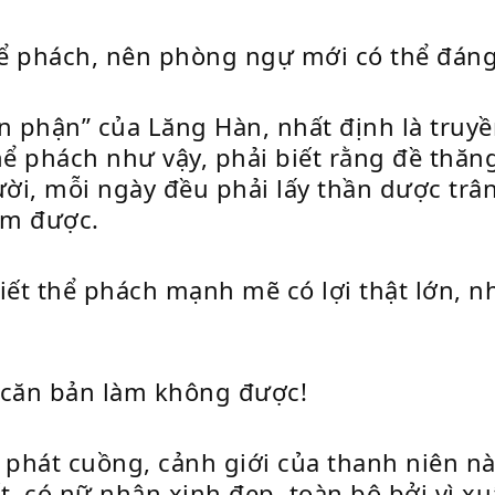
thể phách, nên phòng ngự mới có thể đáng
 phận” của Lăng Hàn, nhất định là truyề
hể phách như vậy, phải biết rằng đề thăn
ười, mỗi ngày đều phải lấy thần dược trâ
àm được.
ết thể phách mạnh mẽ có lợi thật lớn, n
căn bản làm không được!
 phát cuồng, cảnh giới của thanh niên nà
, có nữ nhân xinh đẹp, toàn bộ bởi vì x