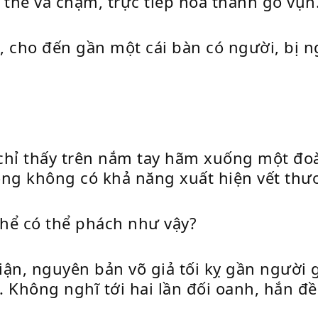
 thể va chạm, trực tiếp hóa thành gỗ vụn
 cho đến gần một cái bàn có người, bị ngư
, chỉ thấy trên nắm tay hãm xuống một đ
ông không có khả năng xuất hiện vết thư
thể có thể phách như vậy?
ận, nguyên bản võ giả tối kỵ gần người g
hông nghĩ tới hai lần đối oanh, hắn đều 