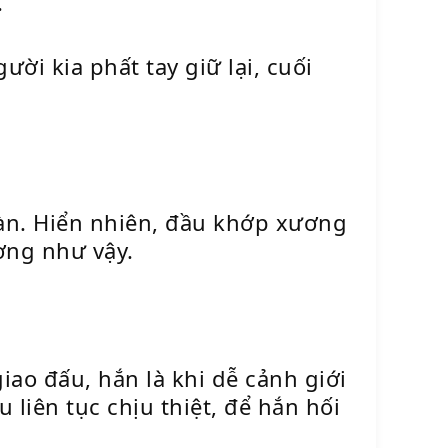
.
ời kia phất tay giữ lại, cuối
oàn. Hiển nhiên, đầu khớp xương
ơng như vậy.
iao đấu, hắn là khi dễ cảnh giới
liên tục chịu thiệt, để hắn hối