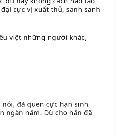
ặc dù này không cách nào tạo
ại cực vị xuất thủ, sanh sanh
iêu việt những người khác,
à nói, đã quen cực hạn sinh
ên ngàn năm. Dù cho hắn đã
.