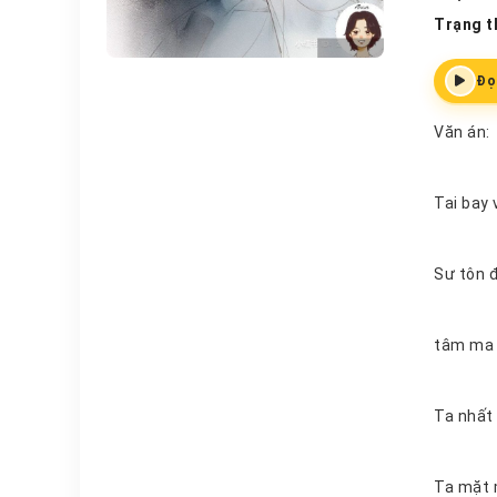
Trạng t
Đọ
Văn án:
Tai bay 
Ta mặ