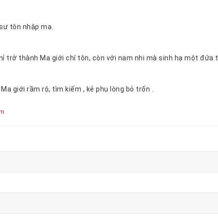
Sau đó, sư tôn nhập ma.
Không chỉ trở thành Ma giới chí tôn, còn với nam nhi mà sinh hạ một đ
Ma giới rầm rộ, tìm kiếm , kẻ phụ lòng bỏ trốn .
êm