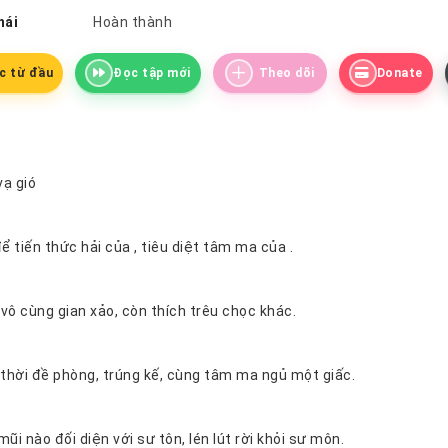
hái
Hoàn thành
c từ đầu
Đọc tập mới
Theo dõi
Donate
vạ gió
Sư tôn để tiến thức hải của , tiêu diệt tâm ma của .
tâm ma vô cùng gian xảo, còn thích trêu chọc khác.
Ta nhất thời đề phòng, trúng kế, cùng tâm ma ngủ một giấc.
t mũi nào đối diện với sư tôn, lén lút rời khỏi sư môn.