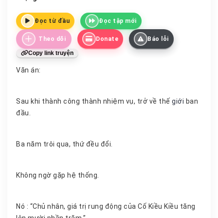
Đọc từ đầu
Đọc tập mới
Theo dõi
Donate
Báo lỗi
Copy link truyện
Văn án:
Sau khi thành công thành nhiệm vụ, trở về thế
giới
ban
đầu.
Ba năm trôi qua, thứ đều đổi.
Không ngờ gặp hệ thống.
Nó : “Chủ nhân, giá trị rung động của Cố Kiều Kiều tăng
lên mười phần trăm.”