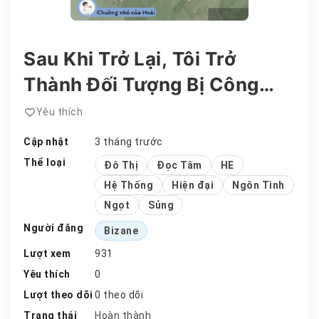
Sau Khi Trở Lại, Tôi Trở
Thành Đối Tượng Bị Công
Lược?
Yêu thích
Cập nhật
3 tháng trước
Thể loại
Đô Thị
Đọc Tâm
HE
Hệ Thống
Hiện đại
Ngôn Tình
Ngọt
Sủng
Người đăng
Bizane
Lượt xem
931
Yêu thích
0
Lượt theo dõi
0 theo dõi
Trạng thái
Hoàn thành