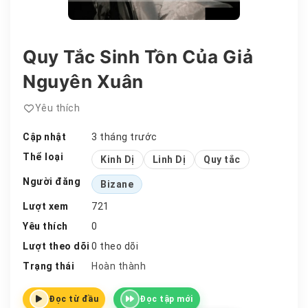
Quy Tắc Sinh Tồn Của Giả
Nguyên Xuân
Yêu thích
Cập nhật
3 tháng trước
Thể loại
Kinh Dị
Linh Dị
Quy tắc
Người đăng
Bizane
Lượt xem
721
Yêu thích
0
Lượt theo dõi
0 theo dõi
Trạng thái
Hoàn thành
Đọc từ đầu
Đọc tập mới