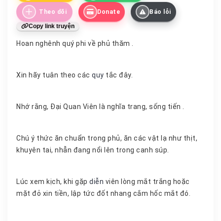
Theo dõi
Donate
Báo lỗi
Copy link truyện
Hoan nghênh quý phi về phủ thăm .
Xin hãy tuân theo các
quy
tắc đây.
Nhớ rằng, Đại Quan Viên là nghĩa trang, sống tiến .
Chú ý thức ăn chuẩn trong phủ, ăn các vật lạ như thịt,
khuyên tai, nhẫn đang nổi lên trong canh súp.
Lúc xem kịch, khi gặp
diễn
viên lòng mắt trắng hoặc
mặt đỏ xin tiền, lập tức đốt nhang cắm hốc mắt đó.