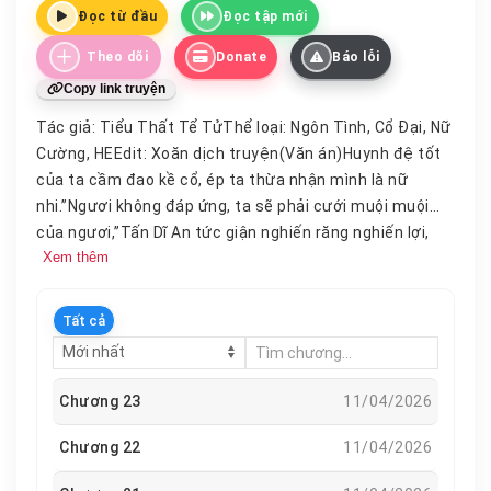
Đọc từ đầu
Đọc tập mới
Theo dõi
Donate
Báo lỗi
Copy link truyện
Tác giả: Tiểu Thất Tể TửThể loại: Ngôn Tình, Cổ Đại, Nữ
Cường, HEEdit: Xoăn dịch truyện(Văn án)Huynh đệ tốt
của ta cầm đao kề cổ, ép ta thừa nhận mình là nữ
nhi.”Ngươi không đáp ứng, ta sẽ phải cưới muội muội
của ngươi,”Tấn Dĩ An tức giận nghiến răng nghiến lợi,
Xem thêm
“Nữ nhân điên kia mười lăm tuổi đã đập đầu ta, ta sẽ
ch/ết trong tay nàng ta mất!”Ta tên là Ôn Sĩ Ninh,
“trưởng tử” của Hộ Quốc tướng quân, cũng là “nam
Tất cả
đinh” duy nhất của gia đình.Ta và “Thế tử phủ Minh Nghi
Vương” — Tấn Dĩ An cùng nhau học hành ba năm, cùng
leo tường trốn học, cùng đào tổ chim, chuyện hoang
Chương 23
11/04/2026
đường nào cũng đã làm qua.Ta xem hắn là huynh đệ,
hắn
lại muốn cưới ta…
Chương 22
11/04/2026