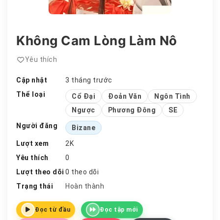
Không Cam Lòng Làm Nô
Yêu thích
Cập nhật
3 tháng trước
Thể loại
Cổ Đại
Đoản Văn
Ngôn Tình
Ngược
Phương Đông
SE
Người đăng
Bizane
Lượt xem
2K
Yêu thích
0
Lượt theo dõi
0 theo dõi
Trạng thái
Hoàn thành
Đọc từ đầu
Đọc tập mới