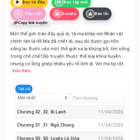
Đọc từ đầu
Đọc tập mới
Theo dõi
Donate
Báo lỗi
Copy link truyện
Một thế giới tràn đầy quỷ dị, tà ma khắp nơi.Nhân vật
chính tên là Hồ Ma đã chết đi, sau đó được gọi hồn
sống lại. Bước vào một thế
giới
xa lạ khủng bố, tìm sống
trong chỗ chết.Bộ truyện thuộc thể loại khoa huyễn
nhưng có lồng ghép nhiều yếu tố linh dị. Với motip rất
Xem thêm
mới lạ cùng bút lực chắc chắn, bộ truyện đang được
các độc giả đánh giá rất cao.
Tất cả
Chương 32: 32: Bị Lạnh
11/04/2026
Chương 31: 31: Ngủ Chung
11/04/2026
Chương 30: 30: Luyện Lô Hỏa
11/04/2026