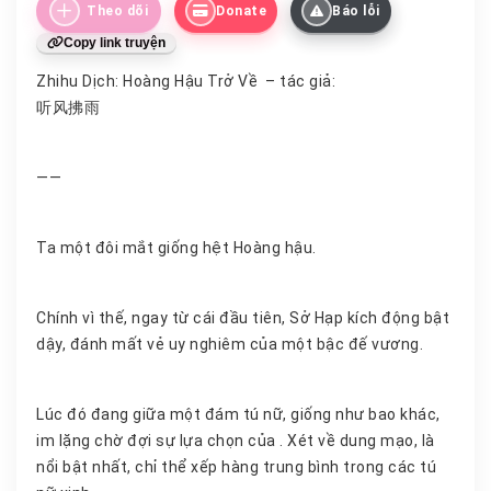
Theo dõi
Donate
Báo lỗi
Copy link truyện
Zhihu Dịch: Hoàng Hậu Trở Về – tác giả:
听风拂雨
——
Ta một đôi mắt giống hệt Hoàng hậu.
Chính vì thế, ngay từ cái đầu tiên, Sở Hạp kích động bật
dậy, đánh mất vẻ uy nghiêm của một bậc đế vương.
Lúc đó đang giữa một đám tú nữ, giống như bao khác,
im lặng chờ đợi sự lựa chọn của . Xét về dung mạo, là
nổi bật nhất, chỉ thể xếp hàng trung bình trong các tú