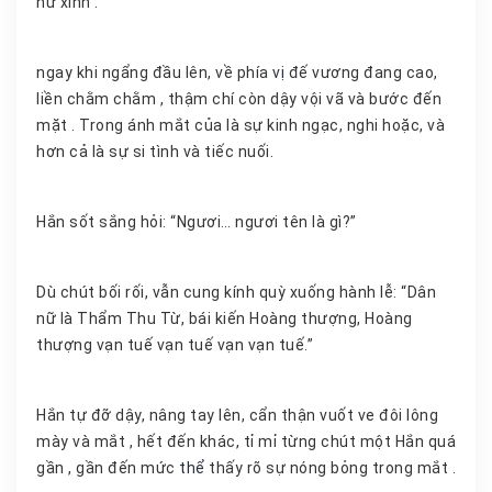
nữ xinh .
ngay khi ngẩng đầu lên, về phía
vị
đế vương đang cao,
liền chằm chằm , thậm chí còn dậy vội vã và bước đến
mặt . Trong ánh mắt của là sự kinh ngạc, nghi hoặc, và
hơn cả là sự si tình và tiếc nuối.
Hắn sốt sắng hỏi: “Ngươi… ngươi tên là gì?”
Dù chút bối rối, vẫn cung kính quỳ xuống hành lễ: “Dân
nữ là Thẩm Thu Từ, bái kiến Hoàng thượng, Hoàng
thượng vạn tuế vạn tuế vạn vạn tuế.”
Hắn tự đỡ dậy, nâng tay lên, cẩn thận vuốt ve đôi lông
mày và mắt , hết đến khác, tỉ mỉ từng chút một Hắn quá
gần , gần đến mức
thể
thấy rõ sự nóng bỏng trong mắt .