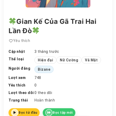
Gian Kế Của Gã Trai Hai
Lần Đò
Yêu thích
Cập nhật
3 tháng trước
Thể loại
Hiện đại
Nữ Cường
Vả Mặt
Người đăng
Bizane
Lượt xem
748
Yêu thích
0
Lượt theo dõi
0 theo dõi
Trạng thái
Hoàn thành
Đọc từ đầu
Đọc tập mới