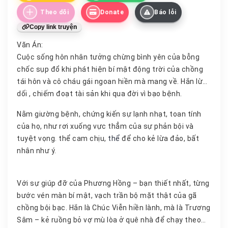
Theo dõi
Donate
Báo lỗi
Copy link truyện
Văn Án:
Cuộc sống hôn nhân tưởng chừng bình yên của bỗng
chốc sụp đổ khi phát hiện bí mật động trời của chồng
tái hôn và cô cháu gái ngoan hiền mà mang về. Hắn lừa
dối , chiếm đoạt tài sản khi qua đời vì bạo bệnh.
Nằm giường bệnh, chứng kiến sự lạnh nhạt, toan tính
của họ, như rơi xuống vực thẳm của sự phản bội và
tuyệt vọng. thể cam chịu,
thể
để cho kẻ lừa đảo, bất
nhân như ý.
Với sự giúp đỡ của Phương Hồng – bạn thiết nhất, từng
bước vén màn bí mật, vạch trần bộ mặt thật của gã
chồng bội bạc. Hắn là Chúc Viễn hiền lành, mà là Trương
Sâm – kẻ ruồng bỏ vợ mù lòa ở quê nhà để chạy theo