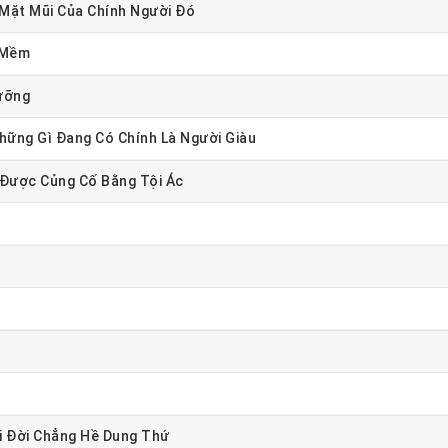
Mặt Mũi Của Chính Người Đó
 Mềm
ưỡng
ững Gì Đang Có Chính Là Người Giàu
 Được Củng Cố Bằng Tội Ác
i Đời Chẳng Hề Dung Thứ