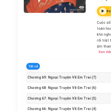
Đọ
Cuộc sốn
toán họ
khó nghe
rối trật
âm thanh
Xem th
với hắn,
máu.Shak
Shakespe
Tất cả
hình học
một bề 
Chương 69: Ngoại Truyện Về Em Trai (7)
cứu về c
Chương 68: Ngoại Truyện Về Em Trai (6)
có logic
cứu sinh
Chương 67: Ngoại Truyện Về Em Trai (5)
fan của
Chương 66: Ngoại Truyện Về Em Trai (4)