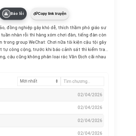
Báo lỗi
Copy link truyện
ảo, đồng nghiệp gây khó dễ, thích thầm phó giáo sư
uần nhàn rỗi thì hàng xóm chơi đàn, tiếng đàn còn
ắn trong group WeChat: Chơi nữa tôi kiện cậu tội gây
t tự công cộng, trước khi báo cảnh sát thì kiểm tra
ng, cậu cũng không phân loại rác.Văn Địch cãi nhau
ch, nói chuyện chẳng có tí logic nào.Văn Địch sôi
 người thầy tinh thần của cậu, đứa nào chê
 phó giáo sư. Vì tìm đề tài mà ngồi dự thính
lớp
 nghĩ nó hợp với thầy lắm.Biên Thành: Dải Mobius là
.Văn Địch:…Biên Thành: Gần đây cậu đang nghiên
02/04/2026
 hóa Nho giáo.Biên Thành: Shakespeare? Ông ta không
02/04/2026
ư toán học giết người bằng lời nói (công) X nghiên
íu dễ thương một cách kỳ quặc.Dò mìn:Công là anti-
02/04/2026
02/04/2026