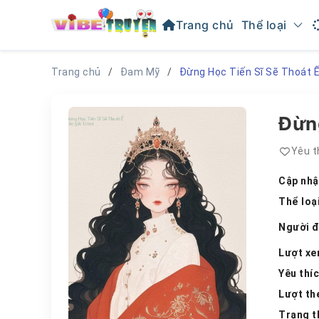
Trang chủ
Thể loại
Trang chủ
Đam Mỹ
Đừng Học Tiến Sĩ Sẽ Thoát 
Đừng
Yêu t
Cập nhậ
Thể loạ
Người 
Lượt x
Yêu thí
Lượt th
Trạng t