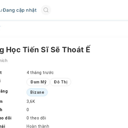
Đang cập nhật
Ế
 Học Tiến Sĩ Sẽ Thoát Ế
hích
t
4 tháng trước
i
Đam Mỹ
Đô Thị
đăng
Bizane
em
3,6K
ch
0
eo dõi
0 theo dõi
hái
Hoàn thành