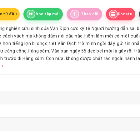
c từ đầu
Đọc tập mới
Theo dõi
Donate
g nghiên cứu sinh của Văn Địch cực kỳ tệ.Người hướng dẫn sai b
c cách vách mà không dám nói câu nào.Hiếm lắm mới có một cuối t
 hơn tiếng lợn bị chọc tiết.Văn Địch trở mình ngồi dậy, gửi tin nh
 tự công cộng.Hàng xóm: Vào ban ngày 55 decibel mới là gây rối trậ
 trước đi.Hàng xóm: Còn nữa, không được chất rác ngoài hành la
êm
 kết quả bị công kích cá nhân: Ồ, cậu thích Shakespeare à? Chả trá
espeare là tượng đài văn học, là chủ thể nghiên cứu của cậu, là
are đứa đó là rác!Cuối cùng Văn Địch cũng có cơ hội làm quen với
 phức của anh.Văn Địch: Em thấy một chiếc cốc in dải Mobius, em
mặt không định hướng, không thuộc về phạm vi của hình học phức
ái gì?Văn Địch: Phân tích “Xin Tùy Ý Thích” từ góc nhìn của văn
, nói về ông ta còn chẳng bằng nói về việc phân loại rác.Phó giáo s
 Anh ngữ nói tục chửi thề (thụ)Chút hài hước chút học thuật và x
 Shakespeare.