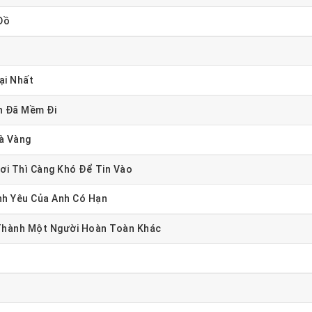
Đồ
ại Nhất
h Đã Mềm Đi
à Vàng
ơi Thì Càng Khó Để Tin Vào
nh Yêu Của Anh Có Hạn
 Thành Một Người Hoàn Toàn Khác