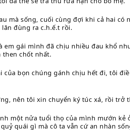
tôi đã thề sẽ trả thù rửa hận cho bố mẹ.
u mà sống, cuối cùng đợi khi cả hai có 
 lăn đùng ra c.h.ế.t rồi.
à em gái mình đã chịu nhiều đau khổ như
m then chốt nhất.
i của bọn chúng gánh chịu hết đi, tôi điề
ng, nên tôi xin chuyển ký túc xá, rồi trở
inh một nửa tuổi thọ của mình mướn kẻ ở
 quỷ quái gì mà cô ta vẫn cứ an nhàn số