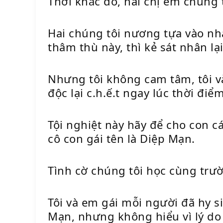
Thời khắc đó, hai chị em chúng 
Hai chúng tôi nương tựa vào nha
thâm thù này, thì kẻ sát nhân lại
Nhưng tôi không cam tâm, tôi v
độc lại c.h.ế.t ngay lúc thời điể
Tội nghiệt này hãy để cho con cá
cô con gái tên là Diệp Mạn.
Tình cờ chúng tôi học cùng trườ
Tôi và em gái mỗi người đã hy s
Mạn, nhưng không hiểu vì lý do