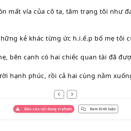
ồn mất vía của cô ta, tâm trạng tôi như 
hững kẻ khác từng ức h.i.ế.p bố mẹ tôi 
ẹ, bên cạnh có hai chiếc quan tài đã đượ
ười hạnh phúc, rồi cả hai cùng nằm xuống
Báo cáo nội dung vi phạm
Xem bình luận