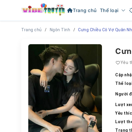
Trang chủ
Thể loại
Trang chủ
Ngôn Tình
Cưng Chiều Cô Vợ Quân N
Cưn
Yêu t
Cập nhậ
Thể loạ
Người 
Lượt x
Yêu thí
Lượt th
Trạng t