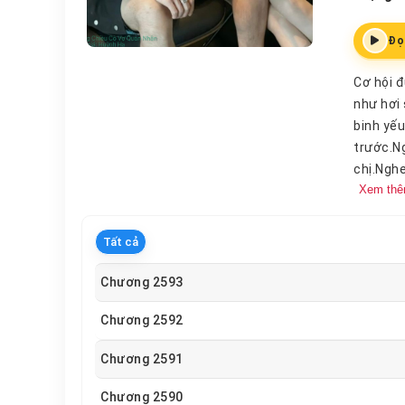
Đọ
Cơ hội đ
như hơi 
binh yếu
trước.Ng
chị.Nghe
Xem th
chị.Nghe
kẻ đó!An
rồng tr
Tất cả
thứ ba c
thần bí,
Chương 2593
cuồng, t
Chương 2592
đầu, ch
Chương 2591
Chương 2590