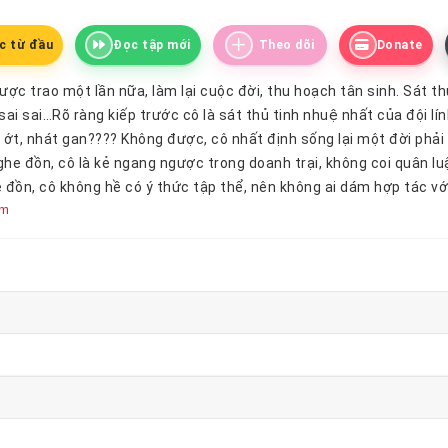
c từ đầu
Đọc tập mới
Theo dõi
Donate
ược trao một lần nữa, làm lại cuộc đời, thu hoạch tân sinh. Sát t
sai sai…Rõ ràng kiếp trước cô là sát thủ tinh nhuệ nhất của đội lí
 ớt, nhát gan???? Không được, cô nhất định sống lại một đời phải
he đồn, cô là kẻ ngang ngược trong doanh trại, không coi quân luậ
 đồn, cô không hề có ý thức tập thể, nên không ai dám hợp tác vớ
êm
 đồn, cô là vợ của vị thiếu gia ốm yếu tàn tật của nhà nhọ Hoắc… Ha
h là Nhị thiếu tàn tật của nhà họ Hoắc mà cả thành phố A đều biết
ong thế
giới
ngầm. Lần đầu gặp cô, anh nở nụ cười hứng thú, lần th
ứu cô, anh vừa giận vừa thương. Ừ thì… thật ra
hương vị
cũng được
 không biết người đứng đầu là ai. Nghe nói, người đó, hành tung bí
ác phong làm việc kỳ quái. Nghe nói, người này là đối tượng truy
ỉ muốn giết càng sớm càng tốt.