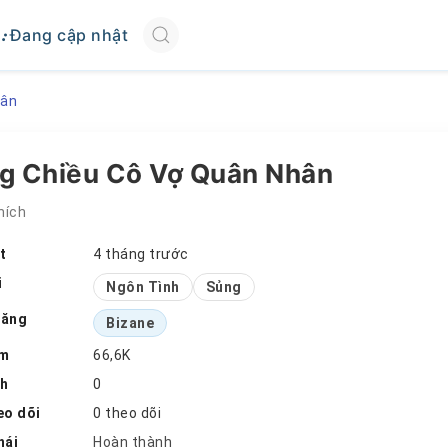
Đang cập nhật
hân
g Chiều Cô Vợ Quân Nhân
hích
t
4 tháng trước
i
Ngôn Tình
Sủng
đăng
Bizane
em
66,6K
ch
0
eo dõi
0 theo dõi
hái
Hoàn thành