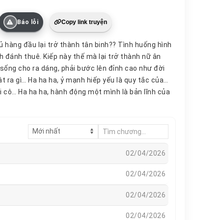
Báo lỗi
Copy link truyện
hủ hàng đầu lại trở thành tân binh?? Tình huống hình
nh đánh thuê. Kiếp này thế mà lại trở thành nữ ân
 sống cho ra dáng, phải bước lên đỉnh cao như đời
t ra gì… Ha ha ha, ỷ mạnh hiếp yếu là quy tắc của
i cô… Ha ha ha, hành động một mình là bản lĩnh của
 ha ha, kẻ nào nói lăn ra đây cho chị, chị phải giết
. Nhưng, mọi người lại không biết, anh chính là con
ứ hai gặp mặt, cô khiến anh phải nhướng mày. Lần
, chỉ là hơi “cay”.Nghe nói, nước Z có một đội quân
 ẩn, quỷ không biết, thần không hay, vô cùng ngông
02/04/2026
 bắt của nhiều nước, khiến các nước này vô cùng đau
02/04/2026
02/04/2026
02/04/2026