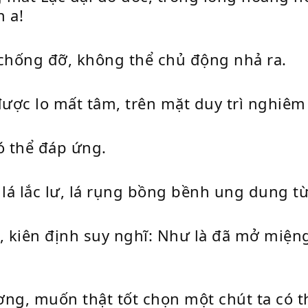
 a!
chống đỡ, không thể chủ động nhả ra.
 được lo mất tâm, trên mặt duy trì nghiêm
có thể đáp ứng.
 lá lắc lư, lá rụng bồng bềnh ung dung 
kiên định suy nghĩ: Như là đã mở miệng
ơng, muốn thật tốt chọn một chút ta có t