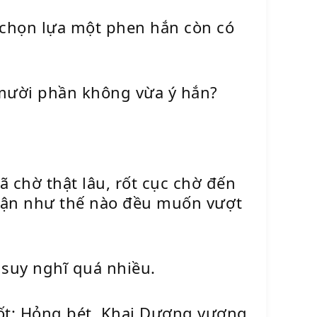
 chọn lựa một phen hắn còn có
à mười phần không vừa ý hắn?
chờ thật lâu, rốt cục chờ đến
luận như thế nào đều muốn vượt
 suy nghĩ quá nhiều.
hốt: Hỏng bét, Khai Dương vương