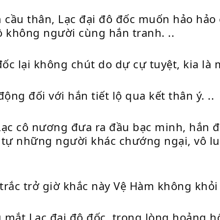
n cầu thân, Lạc đại đô đốc muốn hảo hảo
hồ không người cùng hắn tranh. ..
đốc lại không chút do dự cự tuyệt, kia l
động đối với hắn tiết lộ qua kết thân ý. ..
c cô nương đưa ra đầu bạc minh, hắn đã 
n tự những người khác chướng ngại, vô 
 trắc trở giờ khắc này Vệ Hàm không khỏi
ng mắt Lạc đại đô đốc, trong lòng hoảng 