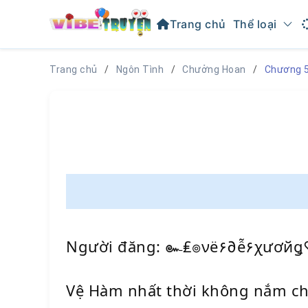
Trang chủ
Thể loại
Trang chủ
Ngôn Tình
Chưởng Hoan
Chương 5
Người đăng: ๛₤๏νë۶∂ễ۶χươй
Vệ Hàm nhất thời không nắm chắ