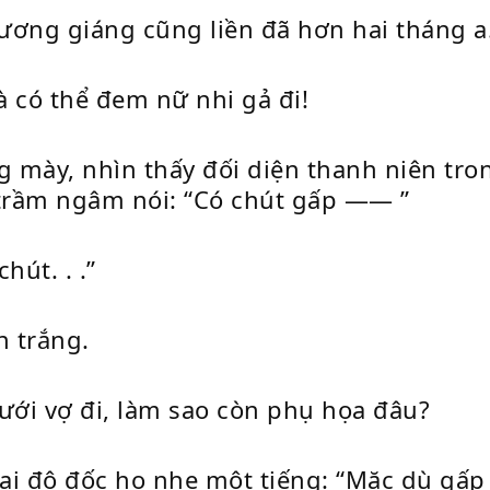
 sương giáng cũng liền đã hơn hai tháng a
 có thể đem nữ nhi gả đi!
mày, nhìn thấy đối diện thanh niên tron
trầm ngâm nói: “Có chút gấp —— ”
hút. . .”
n trắng.
ưới vợ đi, làm sao còn phụ họa đâu?
ại đô đốc ho nhẹ một tiếng: “Mặc dù gấp