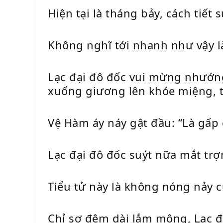
Hiện tại là tháng bảy, cách tiết
Không nghĩ tới nhanh như vậy là
Lạc đại đô đốc vui mừng nhướng 
xuống giương lên khóe miệng, 
Vệ Hàm áy náy gật đầu: “Là gấp c
Lạc đại đô đốc suýt nữa mắt trợ
Tiểu tử này là không nóng nảy c
Chỉ sợ đêm dài lắm mộng, Lạc đ