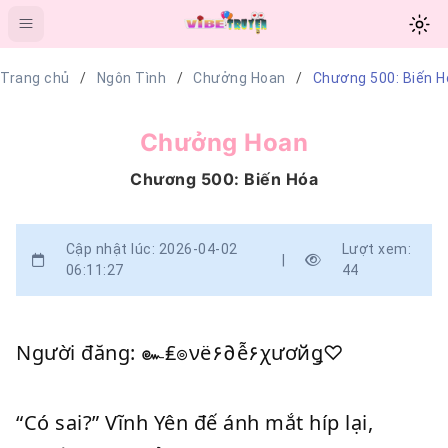
Trang chủ
Ngôn Tình
Chưởng Hoan
Chương 500: Biến H
Chưởng Hoan
Chương 500: Biến Hóa
Cập nhật lúc: 2026-04-02
Lượt xem:
|
06:11:27
44
Người đăng: ๛₤๏νë۶∂ễ۶χươйǥ♡
“Có sai?” Vĩnh Yên đế ánh mắt híp lại,