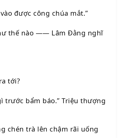
vào được công chúa mắt.”
 như thế nào —— Lâm Đằng nghĩ
a tới?
 gì trước bẩm báo.” Triệu thượng
ng chén trà lên chậm rãi uống