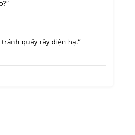
o?”
 tránh quấy rầy điện hạ.”