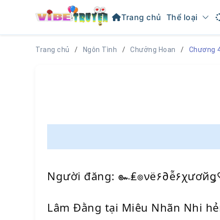
Trang chủ
Thể loại
Trang chủ
Ngôn Tình
Chưởng Hoan
Chương 
Người đăng: ๛₤๏νë۶∂ễ۶χươй
Lâm Đằng tại Miêu Nhãn Nhi hẻm