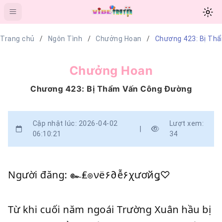
Trang chủ
Ngôn Tình
Chưởng Hoan
Chương 423: Bị Th
Chưởng Hoan
Chương 423: Bị Thẩm Vấn Công Đường
Cập nhật lúc: 2026-04-02
Lượt xem:
|
06:10:21
34
Người đăng: ๛₤๏νë۶∂ễ۶χươйǥ♡
Từ khi cuối năm ngoái Trường Xuân hầu bị