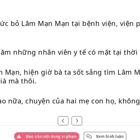
tức bỏ Lâm Mạn Mạn tại bệnh viện, viện p
thăm những nhân viên y tế có mặt tại thờ
 Mạn, hiện giờ bà ta sốt sắng tìm Lâm 
ià mà thôi.
ào nữa, chuyện của hai mẹ con họ, không 
Báo cáo nội dung vi phạm
Xem bình luận