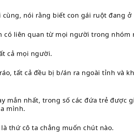
i cùng, nói rằng biết con gái ruột đang ở
in có liên quan từ mọi người trong nhóm
ất cả mọi người.
o, tất cả đều bị b/án ra ngoài tỉnh và k
 mắn nhất, trong số các đứa trẻ được g
của mình.
y là thứ cô ta chẳng muốn chút nào.