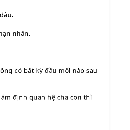
 đâu.
 nạn nhân.
hông có bất kỳ đầu mối nào sau
iám định quan hệ cha con thì