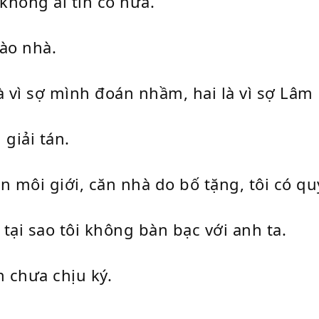
không ai tin cô nữa.”
vào nhà.
à vì sợ mình đoán nhầm, hai là vì sợ Lâm
giải tán.
n môi giới, căn nhà do bố tặng, tôi có q
tại sao tôi không bàn bạc với anh ta.
n chưa chịu ký.