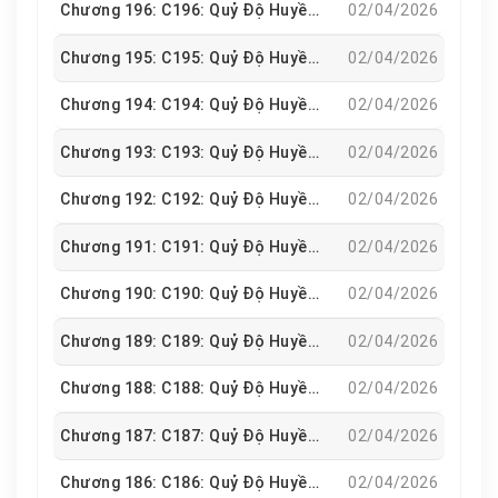
Chương 196: C196: Quỷ Độ Huyền Hà
02/04/2026
chán đời. Anh ta thường trốn tránh tất cả mọi thứ, và
có vẻ ngoài tuyệt vọng khiến cho người khác tin rằng
Chương 195: C195: Quỷ Độ Huyền Hà
02/04/2026
anh ta muốn sống chung với cái chết.Nếu bạn thích
truyện
đam mỹ, hãy đọc Chửng Cứu Bá Đạo Tổng Tài
Chương 194: C194: Quỷ Độ Huyền Hà
02/04/2026
hoặc Thần Tượng Nhà Ta Lại Rớt Áo Choàng Rồi…
Chương 193: C193: Quỷ Độ Huyền Hà
02/04/2026
Chương 192: C192: Quỷ Độ Huyền Hà
02/04/2026
Chương 191: C191: Quỷ Độ Huyền Hà
02/04/2026
Chương 190: C190: Quỷ Độ Huyền Hà
02/04/2026
Chương 189: C189: Quỷ Độ Huyền Hà
02/04/2026
Chương 188: C188: Quỷ Độ Huyền Hà
02/04/2026
Chương 187: C187: Quỷ Độ Huyền Hà
02/04/2026
Chương 186: C186: Quỷ Độ Huyền Hà
02/04/2026