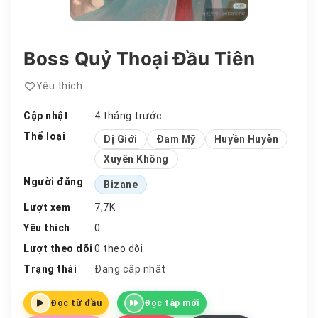
Boss Quỷ Thoại Đầu Tiên
Yêu thích
Cập nhật
4 tháng trước
Thể loại
Dị Giới
Đam Mỹ
Huyền Huyễn
Xuyên Không
Người đăng
Bizane
Lượt xem
7,7K
Yêu thích
0
Lượt theo dõi
0 theo dõi
Trạng thái
Đang cập nhật
Đọc từ đầu
Đọc tập mới