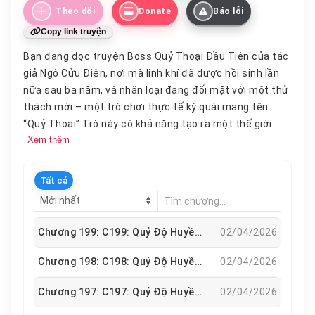
Theo dõi
Donate
Báo lỗi
Copy link truyện
Bạn đang đọc truyện Boss Quỷ Thoại Đầu Tiên của tác
giả Ngô Cửu Điện, nơi mà linh khí đã được hồi sinh lần
nữa sau ba năm, và nhân loại đang đối mặt với một thử
thách mới – một trò chơi thực tế kỳ quái mang tên
“Quỷ Thoại”.Trò này có khả năng tạo ra một thế giới
Xem thêm
riêng biệt từ những câu nói bí ẩn, và cung cấp cho
người chơi những phó bản kín đáo để khám phá.Nếu
người chơi chiến thắng, boss phó bản sẽ được giải
Tất cả
phóng và hóa thành thần bảo vệ, bảo vệ thế giới khỏi tà
ma. Tuy nhiên, nếu thất bại, quái vật và ác quỷ sẽ sống
lại và chiếm lĩnh các khu vực liên quan đến phó bản.
Chương 199: C199: Quỷ Độ Huyền Hà
02/04/2026
Điều này rất nguy hiểm.Đối với những người chơi và
khán giả xem trực tiếp, họ sẽ cảm thấy tức giận với tên
Chương 198: C198: Quỷ Độ Huyền Hà
02/04/2026
ngu X cản trở.Vào lúc này, chỉ có một người phù hợp để
Chương 197: C197: Quỷ Độ Huyền Hà
02/04/2026
tiếp tục phó bản cấp độ thảm họa – một người đàn ông
có mái tóc dài bạc phơ, khuôn mặt mệt mỏi, ốm yếu và