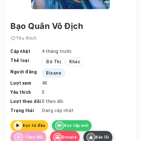
Bạo Quân Vô Địch
Yêu thích
Cập nhật
4 tháng trước
Thể loại
Đô Thị
Khác
Người đăng
Bizane
Lượt xem
4K
Yêu thích
0
Lượt theo dõi
0 theo dõi
Trạng thái
Đang cập nhật
Đọc từ đầu
Đọc tập mới
Theo dõi
Donate
Báo lỗi