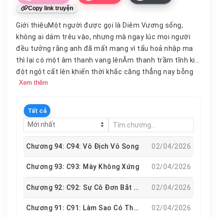
Copy link truyện
Giới thiệuMột người được gọi là Diêm Vương sống,
không ai dám trêu vào, nhưng mà ngay lúc mọi người
đều tưởng rằng anh đã mất mạng vì tẩu hoả nhập ma
thì lại có một âm thanh vang lênÂm thanh trầm tĩnh kia
đột ngột cất lên khiến thời khắc căng thẳng nay bỗng
Xem thêm
dưng như đông cứng lại.“Tiểu Khổng Tử, tao chỉ vừa ngủ
gật một lát mà mày đã muốn tạo phản rồi sao?”Âm
lượng không lớn nhưng lập tức khiến toàn trường tĩnh
Tất cả
lặng.Mọi người mang ánh mát sợ hãi và kính sợ nhìn về
phía bóng người đứng giữa sân
thể
dục.Diêm Vương
sống chưa chết?
Chương 94: C94: Vô Địch Vô Song
02/04/2026
Chương 93: C93: Mày Không Xứng
02/04/2026
Chương 92: C92: Sự Cô Đơn Bắt Nguồn Từ Sự Vô Địch
02/04/2026
Chương 91: C91: Làm Sao Có Thể Như Vậy
02/04/2026