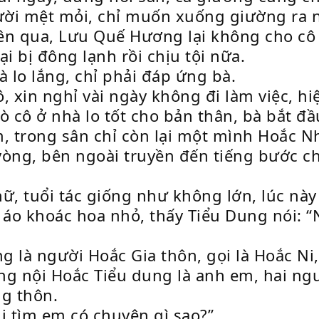
ời mệt mỏi, chỉ muốn xuống giường ra ng
 qua, Lưu Quế Hương lại không cho cô r
ại bị đông lạnh rồi chịu tội nữa.
lo lắng, chỉ phải đáp ứng bà.
, xin nghỉ vài ngày không đi làm việc, hi
 cô ở nhà lo tốt cho bản thân, bà bắt đầu
m, trong sân chỉ còn lại một mình Hoắc N
òng, bên ngoài truyền đến tiếng bước ch
, tuổi tác giống như không lớn, lúc này
 áo khoác hoa nhỏ, thấy Tiểu Dung nói: 
 là người Hoắc Gia thôn, gọi là Hoắc Ni
g nội Hoắc Tiểu dung là anh em, hai ngườ
ng thôn.
ị tìm em có chuyện gì sao?”