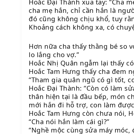
Hoắc Đại Thành xua tay: “Cha m
cha mẹ hắn, chỉ cần hắn là ngườ
đó cũng không chịu khổ, tuy rằ
Khoảng cách không xa, có chuyện
Hơn nữa cha thấy thằng bé so vớ
lo lắng cho vợ.”
Hoắc Nhị Quân ngẫm lại thấy có 
Hoắc Tam Hưng thấy cha đem ngư
“Tham gia quân ngũ có gì tốt, co
Hoắc Đại Thành: “Còn có làm sử
thân hiện tại là đầu bếp, món ch
mới hắn đi hỗ trợ, con làm được
Hoắc Tam Hưng còn chưa nói, H
“Cha nói hắn làm cái gì?”
“Nghề mộc cùng sửa máy móc, đ