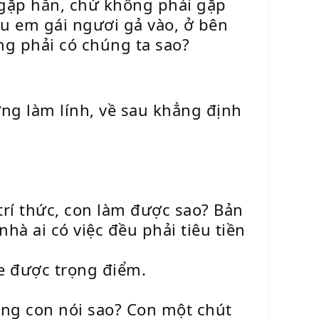
 gặp hắn, chứ không phải gặp
ếu em gái ngươi gả vào, ở bên
g phải có chúng ta sao?
ừng làm lính, về sau khẳng định
rí thức, con làm được sao? Bản
hà ai có việc đều phải tiêu tiền
e được trọng điểm.
ng con nói sao? Con một chút