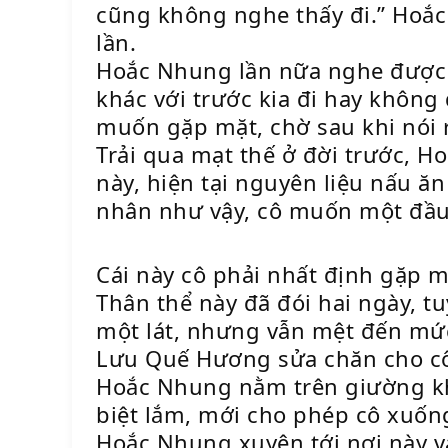
cũng không nghe thấy đi.” Hoắc Đ
lần.
Hoắc Nhung lần nữa nghe được h
khác với trước kia đi hay không
muốn gặp mặt, chờ sau khi nói rõ
Trải qua mạt thế ở đời trước, H
này, hiện tại nguyên liệu nấu ă
nhân như vậy, cô muốn một đầu 
Cái này cô phải nhất định gặp m
Thân thể này đã đói hai ngày,
một lát, nhưng vẫn mệt đến mứ
Lưu Quế Hương sửa chăn cho cô t
Hoắc Nhung nằm trên giường kh
biệt lắm, mới cho phép cô xuốn
Hoắc Nhung xuyên tới nơi này v