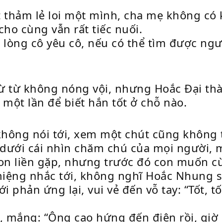
ết thảm lẻ loi một mình, cha mẹ không có
cho cùng vẫn rất tiếc nuối.
 lòng cô yêu cô, nếu có thể tìm được ngư
 từ từ không nóng vội, nhưng Hoắc Đại t
một lần để biết hắn tốt ở chỗ nào.
hông nói tới, xem một chút cũng không t
dưới cái nhìn chăm chú của mọi người, m
n liền gặp, nhưng trước đó con muốn cù
iệng nhắc tới, không nghĩ Hoắc Nhung s
 phản ứng lại, vui vẻ đến vỗ tay: “Tốt, tốt
 mắng: “Ông cao hứng đến điên rồi, giờ l