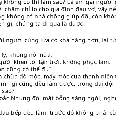
ẹ không có thì làm sao? Là em gái ngươi
i chăm chỉ lo cho gia đình đau vợ, vậy n
ng không có nhà chồng giúp đỡ, còn khôn
 gì, chúng ta đi qua là được.
i người cùng lứa có khả năng hơn, lại t
lý, không nói nữa.
ời khen tới tận trời, không phục lắm.
n cũng có thể đi.”
a chữa đồ mộc, máy móc của thanh niên t
ính gì cũng đều làm được, trong đại đội n
 sao?”
oắc Nhung đôi mắt bỗng sáng ngời, ngh
ầu bếp đều làm, trước đó không phải cù