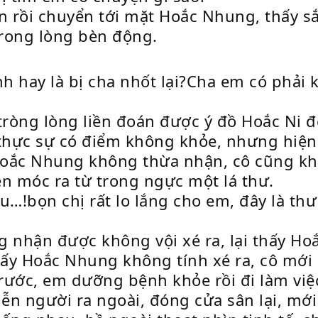
ên rồi chuyển tới mặt Hoắc Nhung, thấy 
rong lòng bèn động.
nh hay là bị cha nhốt lại?Cha em có phải
ròng lòng liền đoán được ý đồ Hoắc Ni đ
thực sự có điểm không khỏe, nhưng hiện 
oắc Nhung không thừa nhận, cô cũng khô
n móc ra từ trong ngực một lá thư.
u…!bọn chị rất lo lắng cho em, đây là th
 nhận được không vội xé ra, lại thấy Ho
hấy Hoắc Nhung không tính xé ra, cô mới
rước, em dưỡng bệnh khỏe rồi đi làm việc 
ễn người ra ngoài, đóng cửa sân lại, mớ