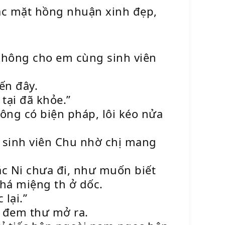
sắc mặt hồng nhuận xinh đẹp,
 không cho em cùng sinh viên
ến đây.
tại đã khỏe.”
ng có biện pháp, lôi kéo nửa
ư sinh viên Chu nhờ chị mang
ắc Ni chưa đi, như muốn biết
 há miệng th ở dốc.
lại.”
i đem thư mở ra.