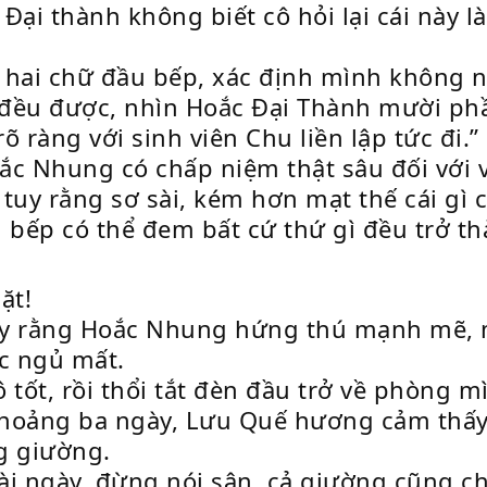
ại thành không biết cô hỏi lại cái này là
ai chữ đầu bếp, xác định mình không ngh
 đều được, nhìn Hoắc Đại Thành mười phầ
 ràng với sinh viên Chu liền lập tức đi.”
oắc Nhung có chấp niệm thật sâu đối với v
n tuy rằng sơ sài, kém hơn mạt thế cái gì
bếp có thể đem bất cứ thứ gì đều trở t
ặt!
 tuy rằng Hoắc Nhung hứng thú mạnh mẽ
c ngủ mất.
ốt, rồi thổi tắt đèn đầu trở về phòng m
oảng ba ngày, Lưu Quế hương cảm thấy 
g giường.
ài ngày, đừng nói sân, cả giường cũng ch