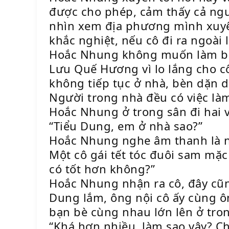
được cho phép, cảm thấy cả ngư
nhìn xem địa phương mình xuyên
khắc nghiệt, nếu cô đi ra ngoài l
Hoắc Nhung không muốn làm bà 
Lưu Quế Hương vì lo lắng cho cô
không tiếp tục ở nhà, bèn dặn dò
Người trong nhà đều có việc là
Hoắc Nhung ở trong sân đi hai v
“Tiểu Dung, em ở nhà sao?”
Hoắc Nhung nghe âm thanh là nữ
Một cô gái tết tóc đuôi sam mặc
có tốt hơn không?”
Hoắc Nhung nhận ra cô, đây cũng
Dung lắm, ông nội cô ấy cùng ôn
bạn bè cùng nhau lớn lên ở tro
“Khá hơn nhiều, làm sao vậy? Ch