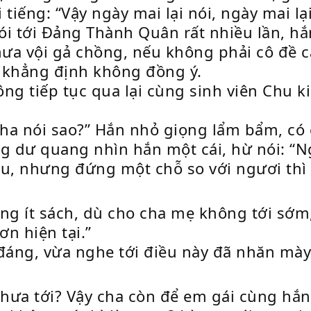
tiếng: “Vậy ngày mai lại nói, ngày mai lại
i tới Đảng Thành Quân rất nhiều lần, h
ưa vội gả chồng, nếu không phải cô đề ca
 khẳng định không đồng ý.
ng tiếp tục qua lại cùng sinh viên Chu ki
ha nói sao?” Hắn nhỏ giọng lẩm bẩm, có 
dư quang nhìn hắn một cái, hừ nói: “Ngư
sau, nhưng đứng một chỗ so với ngươi thì
g ít sách, dù cho cha mẹ không tới sớm,
n hiện tại.”
áng, vừa nghe tới điều này đã nhăn mày
ưa tới? Vậy cha còn để em gái cùng hắn 