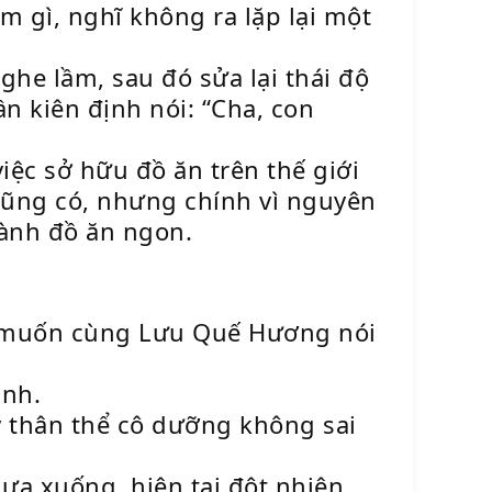
m gì, nghĩ không ra lặp lại một
e lầm, sau đó sửa lại thái độ
n kiên định nói: “Cha, con
iệc sở hữu đồ ăn trên thế giới
 cũng có, nhưng chính vì nguyên
hành đồ ăn ngon.
, muốn cùng Lưu Quế Hương nói
ình.
thân thể cô dưỡng không sai
ưa xuống, hiện tại đột nhiên