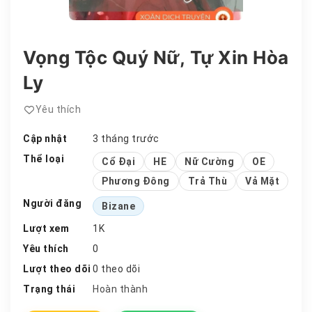
Vọng Tộc Quý Nữ, Tự Xin Hòa
Ly
Yêu thích
Cập nhật
3 tháng trước
Thể loại
Cổ Đại
HE
Nữ Cường
OE
Phương Đông
Trả Thù
Vả Mặt
Người đăng
Bizane
Lượt xem
1K
Yêu thích
0
Lượt theo dõi
0 theo dõi
Trạng thái
Hoàn thành