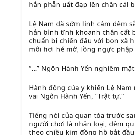
hắn phẫn uất đạp lên chân cái b
Lệ Nam đã sớm linh cảm đêm sắp 
hắn bình tĩnh khoanh chân cất b
chuẩn bị chiến đấu với bọn xã hộ
môi hơi hé mở, lồng ngực phập
“…” Ngôn Hành Yến nghiêm mặt cấ
Hành động của y khiến Lệ Nam n
vai Ngôn Hành Yến, “Trật tự.”
Tiếng nói của quan tòa trước s
người chơi là nhân loại, đêm qu
theo chiều kim đồng hồ bắt đầu 