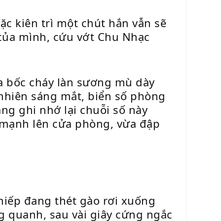
ặc kiên trì một chút hắn vẫn sẽ
í của mình, cứu vớt Chu Nhạc
ùa bốc cháy làn sương mù dày
 nhiên sáng mắt, biển số phòng
ng ghi nhớ lại chuỗi số này
õ mạnh lên cửa phòng, vừa đập
hiếp đang thét gào rơi xuống
g quanh, sau vài giây cứng ngắc