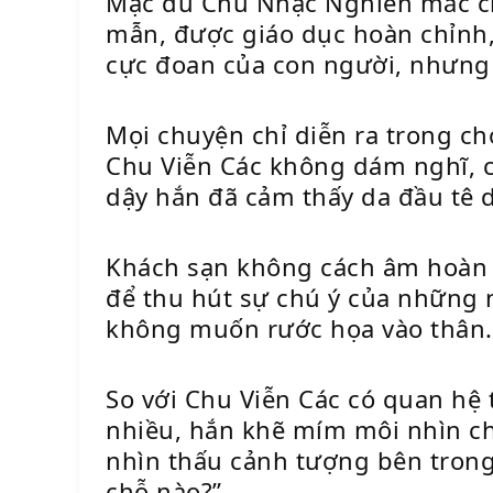
Mặc dù Chu Nhạc Nghiên mắc chứ
mẫn, được giáo dục hoàn chỉnh, 
cực đoan của con người, nhưng 
Mọi chuyện chỉ diễn ra trong ch
Chu Viễn Các không dám nghĩ, c
dậy hắn đã cảm thấy da đầu tê d
Khách sạn không cách âm hoàn to
để thu hút sự chú ý của những 
không muốn rước họa vào thân.
So với Chu Viễn Các có quan hệ 
nhiều, hắn khẽ mím môi nhìn c
nhìn thấu cảnh tượng bên trong, 
chỗ nào?”