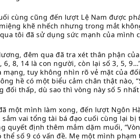
 cuối cùng cũng đến lượt Lệ Nam được ph
óe miệng khẽ nhếch nhưng trong mắt không
m qua tôi đã sử dụng sức mạnh của mình c
dương, đêm qua đã tra xét thân phận của 
4, 6, 8, 14 là con người, còn lại số 3, 5,
ua mạng, tuy không nhìn rõ vẻ mặt của đ
ông hề có một biểu cảm chân thật nào, “S
đối thấp, dù sao thì vòng này số 5 nhất đ
 đã một mình làm xong, đến lượt Ngôn Hà
 sắm vai tổng tài bá đạo cuối cùng lại bị
ùng quyết định thêm mắm dặm muối, “Vòng
có thể số 9 có vấn đề. Mẹ một mình phạm t