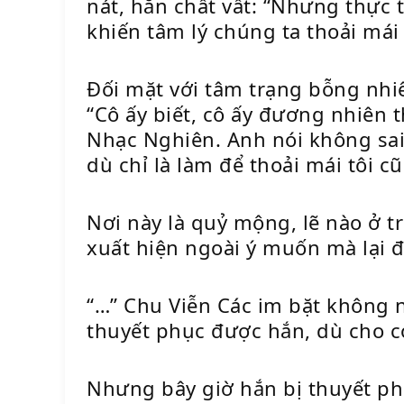
nát, hắn chất vất: “Nhưng thực t
khiến tâm lý chúng ta thoải mái
Đối mặt với tâm trạng bỗng nhiê
“Cô ấy biết, cô ấy đương nhiên 
Nhạc Nghiên. Anh nói không sai,
dù chỉ là làm để thoải mái tôi 
Nơi này là quỷ mộng, lẽ nào ở t
xuất hiện ngoài ý muốn mà lại 
“…” Chu Viễn Các im bặt không n
thuyết phục được hắn, dù cho c
Nhưng bây giờ hắn bị thuyết ph