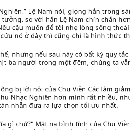
ghiên.” Lệ Nam nói, giọng hắn trong sáng
 tưởng, so với hắn Lệ Nam chín chắn hơn
 “Nếu cậu muốn để tôi nhẹ lòng sống thoả
ứu nó ở đây thì cũng chỉ là hình thức th
hế, nhưng nếu sau này có bất kỳ quy tắc 
hịt ba người trong một đêm, chúng ta vẫn 
hông bị lời nói của Chu Viễn Các làm giả
u Nhạc Nghiên hơn mình rất nhiều, nhưng
tàn nhẫn đưa ra lựa chọn tối ưu nhất.
ĩa gì chứ?” Mặt nạ bình tĩnh của Chu Viễ