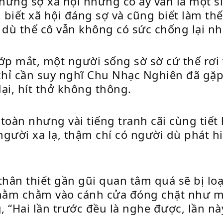
ng sợ xã hội nhưng cô ấy vẫn là một si
biết xã hội đáng sợ và cũng biết làm th
dù thế cô vẫn không có sức chống lại n
ớp mắt, một người sống sờ sờ cứ thế rơi
hỉ cần suy nghĩ Chu Nhạc Nghiên đã gặp
ại, hít thở không thông.
àn nhưng vài tiếng tranh cãi cùng tiết 
người xa lạ, thậm chí có người dù phát h
thân thiết gần gũi quan tâm quá sẽ bị lo
hằm chằm vào cánh cửa đóng chặt như 
“Hai lần trước đều là nghe được, lần này 