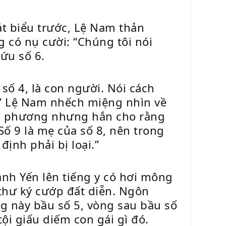
át biểu trước, Lệ Nam thản
 có nụ cười: “Chúng tôi nói
ứu số 6.
số 4, là con người. Nói cách
 9…” Lệ Nam nhếch miệng nhìn về
ối phương nhưng hắn cho rằng
ố 9 là mẹ của số 8, nên trong
ịnh phải bị loại.”
nh Yến lên tiếng y có hơi mông
 thư ký cướp đất diễn. Ngôn
 này bầu số 5, vòng sau bầu số
ội giấu diếm con gái gì đó.