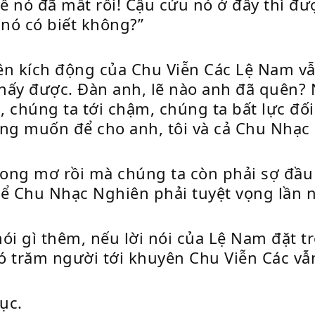
ế nó đã mất rồi! Cậu cứu nó ở đây thì đư
 nó có biết không?”
n kích động của Chu Viễn Các Lệ Nam vẫn
thấy được. Đàn anh, lẽ nào anh đã quên?
 chúng ta tới chậm, chúng ta bất lực đối
cũng muốn để cho anh, tôi và cả Chu Nhạc
rong mơ rồi mà chúng ta còn phải sợ đầu 
để Chu Nhạc Nghiên phải tuyệt vọng lần 
ói gì thêm, nếu lời nói của Lệ Nam đặt t
ó trăm người tới khuyên Chu Viễn Các vẫn
ục.