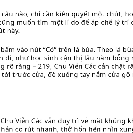
câu nào, chỉ cần kiên quyết một chút, ho
 cũng muốn tìm một lí do để áp chế lý tr
t này.
 bấm vào nút “Có” trên lá bùa. Theo lá b
n đi, như học sinh cận thị lâu năm bỗng
 rõ ràng – 219, Chu Viễn Các cắn chặt ră
t tới trước cửa, đè xuống tay nắm cửa g
 Chu Viễn Các vẫn duy trì vẻ mặt khủng k
hắn co rút nhanh, thở hổn hển nhìn xun