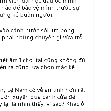
nh viên đại học đầu óc minh
ế nào để bảo vệ mình trước sự
hững kẻ buôn người.
 vào cảnh nước sôi lửa bỏng.
 phải những chuyện gì vừa trỗi
hét ầm ĩ chói tai cũng không đủ
iện ra cũng lựa chọn mặc kệ
ạn, Lệ Nam có vẻ an tĩnh hơn rất
muốn xuyên qua cánh cửa để
lại là nhìn thấy, vì sao? Khác ở