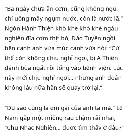
“Ba ngày chưa ăn cơm, cũng không ngủ,
chỉ uống mấy ngụm nước, còn là nước lã.”
Ngôn Hành Thiện khò khè khò khè ngấu
nghiến đĩa cơm thịt bò, Đào Tuyền ngồi
bên cạnh anh vừa múc canh vừa nói: “Cứ
thế còn không chịu nghỉ ngơi, bị A Thiện
đánh bùa ngất rồi tống vào bệnh viện. Lúc
này mới chịu nghỉ ngơi… nhưng anh đoán
không lâu nữa hắn sẽ quay trở lại.”
“Dù sao cũng là em gái của anh ta mà.” Lệ
Nam gắp một miếng rau chậm rãi nhai,
“Chu Nhạc Nghiên… được tìm thấy ở đâu?”