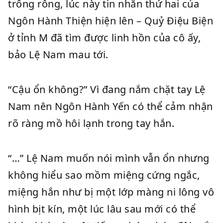
trống rỗng, lúc này tin nhắn thứ hai của
Ngôn Hành Thiện hiện lên – Quỷ Điệu Biện
ở tỉnh M đã tìm được linh hồn của cô ấy,
bảo Lệ Nam mau tới.
“Cậu ổn không?” Vì đang nắm chặt tay Lệ
Nam nên Ngôn Hành Yến có thể cảm nhận
rõ ràng mồ hôi lạnh trong tay hắn.
“…” Lệ Nam muốn nói mình vẫn ổn nhưng
không hiểu sao mồm miệng cứng ngắc,
miệng hắn như bị một lớp màng ni lông vô
hình bịt kín, một lúc lâu sau mới có thể