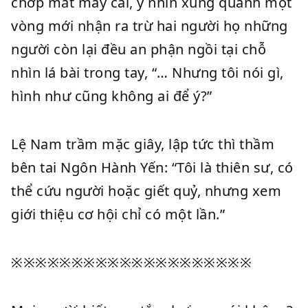
chớp mắt mấy cái, y nhìn xung quanh một
vòng mới nhận ra trừ hai người họ những
người còn lại đều an phận ngồi tại chỗ
nhìn lá bài trong tay, “… Nhưng tôi nói gì,
hình như cũng không ai để ý?”
Lệ Nam trầm mặc giây, lập tức thì thầm
bên tai Ngôn Hành Yến: “Tôi là thiên sư, có
thể cứu người hoặc giết quỷ, nhưng xem
giới thiệu cơ hội chỉ có một lần.”
※※※※※※※※※※※※※※※※※※※※