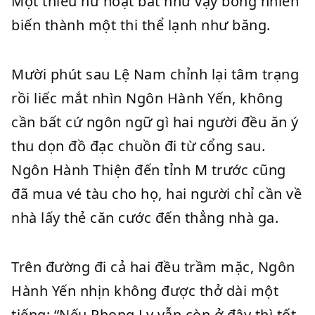
Một thiếu nữ hoạt bát như vậy bỗng nhiên
biến thành một thi thể lạnh như băng.
Mười phút sau Lệ Nam chỉnh lại tâm trạng
rồi liếc mắt nhìn Ngôn Hành Yến, không
cần bất cứ ngôn ngữ gì hai người đều ăn ý
thu dọn đồ đạc chuồn đi từ cổng sau.
Ngôn Hành Thiện đến tỉnh M trước cũng
đã mua vé tàu cho họ, hai người chỉ cần về
nhà lấy thẻ căn cước đến thẳng nhà ga.
Trên đường đi cả hai đều trầm mặc, Ngôn
Hành Yến nhịn không được thở dài một
tiếng: “Nếu Phong Ly vẫn còn ở đây thì tốt