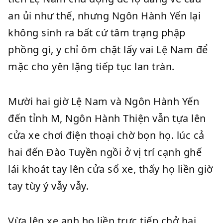
an ủi như thế, nhưng Ngôn Hành Yến lại
không sinh ra bất cứ tâm trạng phập
phồng gì, y chỉ ôm chặt lấy vai Lệ Nam để
mặc cho yên lặng tiếp tục lan tràn.
Mười hai giờ Lệ Nam và Ngôn Hành Yến
đến tỉnh M, Ngôn Hành Thiện vẫn tựa lên
cửa xe chơi điện thoại chờ bọn họ. lúc cả
hai đến Đào Tuyền ngồi ở vị trí cạnh ghế
lái khoát tay lên cửa sổ xe, thấy họ liền giờ
tay tùy ý vẫy vẫy.
Vừa lên xe anh họ liền trực tiếp chở hai