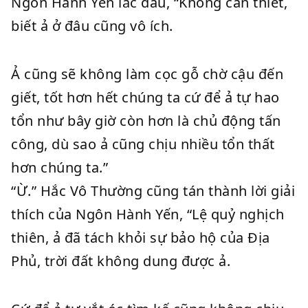
Ngôn Hành Yến lắc đầu, “Không cần thiết,
biết ả ở đâu cũng vô ích.
Ả cũng sẽ không làm cọc gỗ chờ cậu đến
giết, tốt hơn hết chúng ta cứ để ả tự hao
tổn như bây giờ còn hơn là chủ động tấn
công, dù sao ả cũng chịu nhiều tổn thất
hơn chúng ta.”
“Ừ.” Hắc Vô Thường cũng tán thành lời giải
thích của Ngôn Hành Yến, “Lệ quỷ nghịch
thiên, ả đã tách khỏi sự bảo hộ của Địa
Phủ, trời đất không dung được ả.