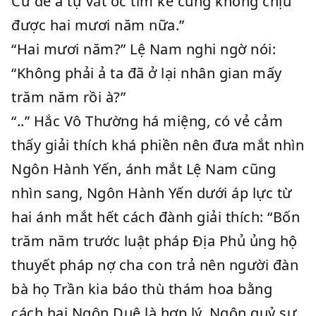
Cứ để ả tự vắt óc tìm kế cũng không chịu
được hai mươi năm nữa.”
“Hai mươi năm?” Lệ Nam nghi ngờ nói:
“Không phải ả ta đã ở lại nhân gian mấy
trăm năm rồi à?”
“..” Hắc Vô Thường há miệng, có vẻ cảm
thấy giải thích khá phiền nên đưa mắt nhìn
Ngôn Hành Yến, ánh mắt Lệ Nam cũng
nhìn sang, Ngôn Hành Yến dưới áp lực từ
hai ánh mắt hết cách đành giải thích: “Bốn
trăm năm trước luật pháp Địa Phủ ủng hộ
thuyết pháp nợ cha con trả nên người đàn
bà họ Trần kia báo thù thám hoa bằng
cách hại Ngôn Duệ là hợp lý, Ngôn quỷ sư