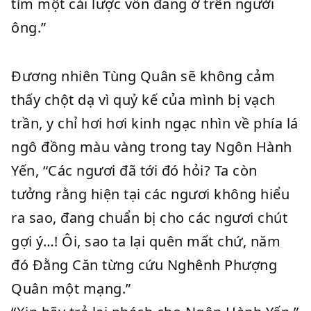
tìm một cái lược vốn đang ở trên người
ông.”
Đương nhiên Tùng Quân sẽ không cảm
thấy chột dạ vì quỷ kế của mình bị vạch
trần, y chỉ hơi hơi kinh ngạc nhìn về phía lá
ngô đồng màu vàng trong tay Ngôn Hành
Yến, “Các ngươi đã tới đó hỏi? Ta còn
tưởng rằng hiện tại các ngươi không hiểu
ra sao, đang chuẩn bị cho các ngươi chút
gợi ý…! Ôi, sao ta lại quên mất chứ, năm
đó Đằng Căn từng cứu Nghênh Phượng
Quân một mạng.”