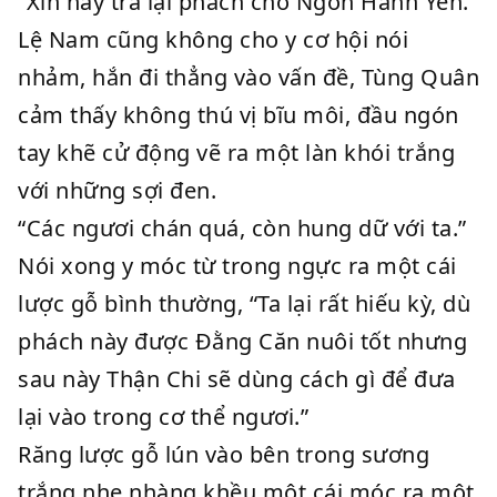
“Xin hãy trả lại phách cho Ngôn Hành Yến.”
Lệ Nam cũng không cho y cơ hội nói
nhảm, hắn đi thẳng vào vấn đề, Tùng Quân
cảm thấy không thú vị bĩu môi, đầu ngón
tay khẽ cử động vẽ ra một làn khói trắng
với những sợi đen.
“Các ngươi chán quá, còn hung dữ với ta.”
Nói xong y móc từ trong ngực ra một cái
lược gỗ bình thường, “Ta lại rất hiếu kỳ, dù
phách này được Đằng Căn nuôi tốt nhưng
sau này Thận Chi sẽ dùng cách gì để đưa
lại vào trong cơ thể ngươi.”
Răng lược gỗ lún vào bên trong sương
trắng nhẹ nhàng khều một cái móc ra một