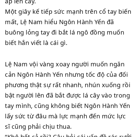
áp lên cây.
Một giây kế tiếp sức mạnh trên cổ tay biến
mất, Lệ Nam hiểu Ngôn Hành Yến đã
buông lỏng tay đi bắt lá ngô đồng muốn
biết hắn viết là cái gì.
Lệ Nam vội vàng xoay người muốn ngăn
cản Ngôn Hành Yến nhưng tốc độ của đối
phương thật sự rất nhanh, nhún xuống rồi
bật người lên đã bắt được lá cây vào trong
tay mình, cũng không biết Ngôn Hành Yến
lấy sức từ đâu mà lực mạnh đến mức lực
sĩ cũng phải chịu thua.
“Khô hết cả rồi? Cậu hỏi cái vấn đề rác rưởi