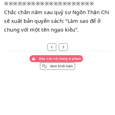
※※※※※※※※※※※※※※※※※※※※
Chắc chắn năm sau quỷ sư Ngôn Thận Chi
sẽ xuất bản quyển sách: “Làm sao để ở
chung với một tên ngạo kiều”.
Báo cáo nội dung vi phạm
Xem bình luận